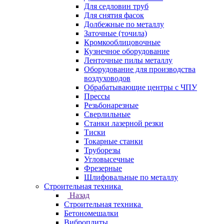
Для седловин труб
Для снятия фасок
Долбежные по металлу
Заточные (точила)
Кромкооблицовочные
Кузнечное оборудование
Ленточные пилы металлу
Оборудование для производства
воздуховодов
Обрабатывающие центры с ЧПУ
Прессы
Резьбонарезные
Сверлильные
Станки лазерной резки
Тиски
Токарные станки
Труборезы
Угловысечные
Фрезерные
Шлифовальные по металлу
Строительная техника
Назад
Строительная техника
Бетономешалки
Виброплиты