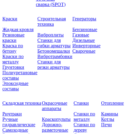
сварка (SPOT)
Краски
Строительная
Генераторы
техника
Жидкая кровля
Бензиновые
Резиновые
Виброплиты
Газовые
краски
Станки для
Дизельные
Краска по
гибки арматуры
Инверторные
бетону
Бетономешалки
Сварочные
Краски по
Вибротрамбовки
металлу
Станки для
Грунтовки
резки арматуры
Полиуретановые
составы
Эпоксидные
составы
Складская техника
Окрасочные
Станки
Отопление
аппараты
Ричтраки
Станки по
Камины
Ручные
Краскопульты
металлу
Котлы
гидравлические
Дорожно-
Станки по
Печи
Самоходные
разметочные
дереву