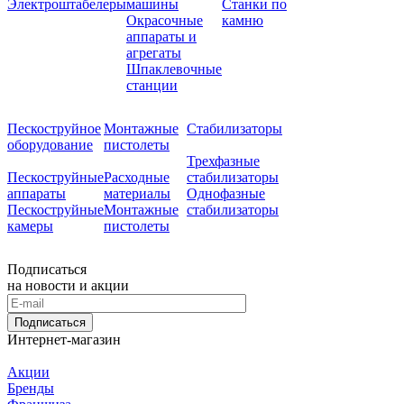
Электроштабелеры
машины
Станки по
Окрасочные
камню
аппараты и
агрегаты
Шпаклевочные
станции
Пескоструйное
Монтажные
Стабилизаторы
оборудование
пистолеты
Трехфазные
Пескоструйные
Расходные
стабилизаторы
аппараты
материалы
Однофазные
Пескоструйные
Монтажные
стабилизаторы
камеры
пистолеты
Подписаться
на новости и акции
Подписаться
Интернет-магазин
Акции
Бренды