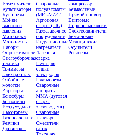
Измельчители
Сварочные
компрессоры
Культиваторы
полуавтоматы
Безмасляные
Кусторезы
(MIG-MAG)
Прямой привод
Мойки
Аргоновая
Винтовые
высокого
сварка (TIG)
Поршневые блоки
давления
Газосварочное
Электродвигатели
Мотоблоки
оборудование
Бензиновые
Мотопомпы
Индукционные
Медицинские
Наборы
нагреватели
Осушители
Опрыскиватели
Лазерная
Ресиверы
Снегоуборочная
сварка
техника
Печи для
Триммеры
сушки
Электропилы
электродов
Отбойные
Плазморезы
молотки
Сварочные
Аэраторы
аппараты
Бензобуры
ММА (дуговая
Бензопилы
сварка
Воздуходувки
электродами)
Высоторезы
Сварочные
Газонокосилки
тракторы
Резчики
Смесители
Дровоколы
газов
Точечная