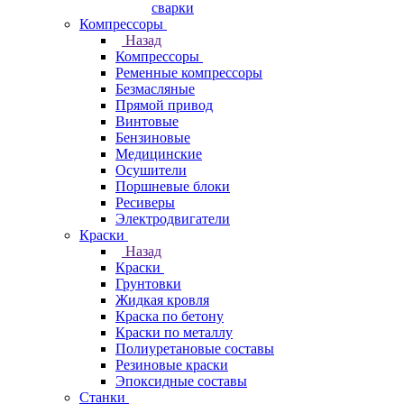
сварки
Компрессоры
Назад
Компрессоры
Ременные компрессоры
Безмасляные
Прямой привод
Винтовые
Бензиновые
Медицинские
Осушители
Поршневые блоки
Ресиверы
Электродвигатели
Краски
Назад
Краски
Грунтовки
Жидкая кровля
Краска по бетону
Краски по металлу
Полиуретановые составы
Резиновые краски
Эпоксидные составы
Станки