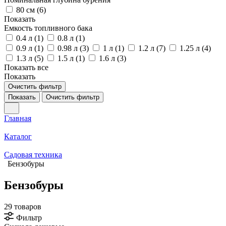
80 см (
6
)
Показать
Емкость топливного бака
0.4 л (
1
)
0.8 л (
1
)
0.9 л (
1
)
0.98 л (
3
)
1 л (
1
)
1.2 л (
7
)
1.25 л (
4
)
1.3 л (
5
)
1.5 л (
1
)
1.6 л (
3
)
Показать все
Показать
Очистить фильтр
Показать
Очистить фильтр
Главная
Каталог
Садовая техника
Бензобуры
Бензобуры
29 товаров
Фильтр