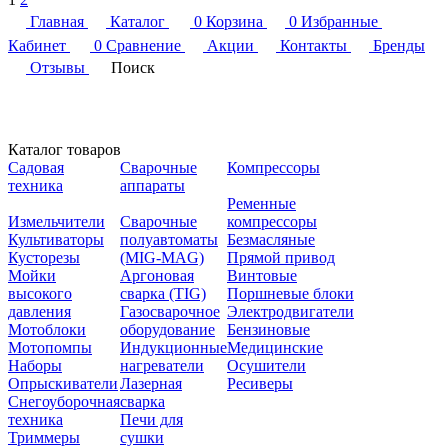
Главная
Каталог
0
Корзина
0
Избранные
Кабинет
0
Сравнение
Акции
Контакты
Бренды
Отзывы
Поиск
Каталог товаров
Садовая
Сварочные
Компрессоры
техника
аппараты
Ременные
Измельчители
Сварочные
компрессоры
Культиваторы
полуавтоматы
Безмасляные
Кусторезы
(MIG-MAG)
Прямой привод
Мойки
Аргоновая
Винтовые
высокого
сварка (TIG)
Поршневые блоки
давления
Газосварочное
Электродвигатели
Мотоблоки
оборудование
Бензиновые
Мотопомпы
Индукционные
Медицинские
Наборы
нагреватели
Осушители
Опрыскиватели
Лазерная
Ресиверы
Снегоуборочная
сварка
техника
Печи для
Триммеры
сушки