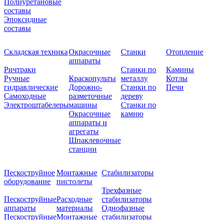
Полиуретановые
составы
Эпоксидные
составы
Складская техника
Окрасочные
Станки
Отопление
аппараты
Ричтраки
Станки по
Камины
Ручные
Краскопульты
металлу
Котлы
гидравлические
Дорожно-
Станки по
Печи
Самоходные
разметочные
дереву
Электроштабелеры
машины
Станки по
Окрасочные
камню
аппараты и
агрегаты
Шпаклевочные
станции
Пескоструйное
Монтажные
Стабилизаторы
оборудование
пистолеты
Трехфазные
Пескоструйные
Расходные
стабилизаторы
аппараты
материалы
Однофазные
Пескоструйные
Монтажные
стабилизаторы