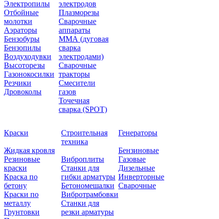
Электропилы
электродов
Отбойные
Плазморезы
молотки
Сварочные
Аэраторы
аппараты
Бензобуры
ММА (дуговая
Бензопилы
сварка
Воздуходувки
электродами)
Высоторезы
Сварочные
Газонокосилки
тракторы
Резчики
Смесители
Дровоколы
газов
Точечная
сварка (SPOT)
Краски
Строительная
Генераторы
техника
Жидкая кровля
Бензиновые
Резиновые
Виброплиты
Газовые
краски
Станки для
Дизельные
Краска по
гибки арматуры
Инверторные
бетону
Бетономешалки
Сварочные
Краски по
Вибротрамбовки
металлу
Станки для
Грунтовки
резки арматуры