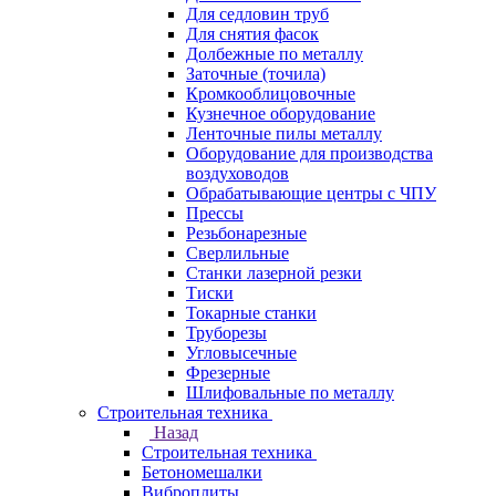
Для седловин труб
Для снятия фасок
Долбежные по металлу
Заточные (точила)
Кромкооблицовочные
Кузнечное оборудование
Ленточные пилы металлу
Оборудование для производства
воздуховодов
Обрабатывающие центры с ЧПУ
Прессы
Резьбонарезные
Сверлильные
Станки лазерной резки
Тиски
Токарные станки
Труборезы
Угловысечные
Фрезерные
Шлифовальные по металлу
Строительная техника
Назад
Строительная техника
Бетономешалки
Виброплиты