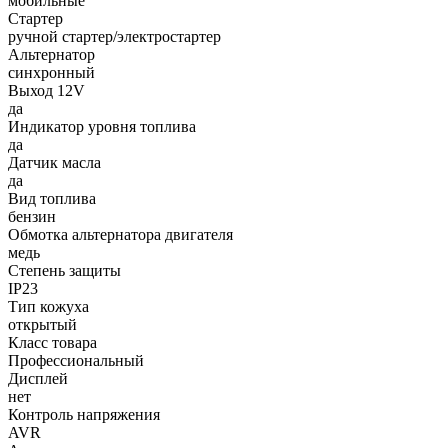
мобильные
Стартер
ручной стартер/электростартер
Альтернатор
синхронный
Выход 12V
да
Индикатор уровня топлива
да
Датчик масла
да
Вид топлива
бензин
Обмотка альтернатора двигателя
медь
Степень защиты
IP23
Тип кожуха
открытый
Класс товара
Профессиональный
Дисплей
нет
Контроль напряжения
AVR