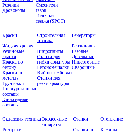
Резчики
Смесители
Дровоколы
газов
Точечная
сварка (SPOT)
Краски
Строительная
Генераторы
техника
Жидкая кровля
Бензиновые
Резиновые
Виброплиты
Газовые
краски
Станки для
Дизельные
Краска по
гибки арматуры
Инверторные
бетону
Бетономешалки
Сварочные
Краски по
Вибротрамбовки
металлу
Станки для
Грунтовки
резки арматуры
Полиуретановые
составы
Эпоксидные
составы
Складская техника
Окрасочные
Станки
Отопление
аппараты
Ричтраки
Станки по
Камины