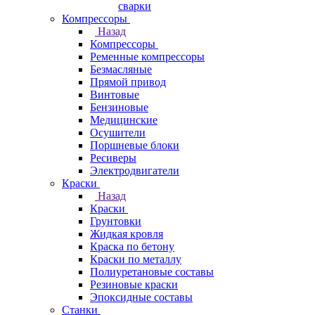
сварки
Компрессоры
Назад
Компрессоры
Ременные компрессоры
Безмасляные
Прямой привод
Винтовые
Бензиновые
Медицинские
Осушители
Поршневые блоки
Ресиверы
Электродвигатели
Краски
Назад
Краски
Грунтовки
Жидкая кровля
Краска по бетону
Краски по металлу
Полиуретановые составы
Резиновые краски
Эпоксидные составы
Станки