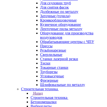
Для седловин труб
Для снятия фасок
Долбежные по металлу
Заточные (точила)
Кромкооблицовочные
Кузнечное оборудование
Ленточные пилы металлу
Оборудование для производства
воздуховодов
Обрабатывающие центры с ЧПУ
Прессы
Резьбонарезные
Сверлильные
Станки лазерной резки
Тиски
Токарные станки
Труборезы
Угловысечные
Фрезерные
Шлифовальные по металлу
Строительная техника
Назад
Строительная техника
Бетономешалки
Виброплиты