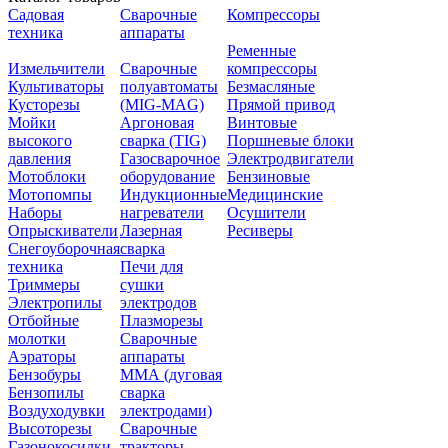
Садовая
Сварочные
Компрессоры
техника
аппараты
Ременные
Измельчители
Сварочные
компрессоры
Культиваторы
полуавтоматы
Безмасляные
Кусторезы
(MIG-MAG)
Прямой привод
Мойки
Аргоновая
Винтовые
высокого
сварка (TIG)
Поршневые блоки
давления
Газосварочное
Электродвигатели
Мотоблоки
оборудование
Бензиновые
Мотопомпы
Индукционные
Медицинские
Наборы
нагреватели
Осушители
Опрыскиватели
Лазерная
Ресиверы
Снегоуборочная
сварка
техника
Печи для
Триммеры
сушки
Электропилы
электродов
Отбойные
Плазморезы
молотки
Сварочные
Аэраторы
аппараты
Бензобуры
ММА (дуговая
Бензопилы
сварка
Воздуходувки
электродами)
Высоторезы
Сварочные
Газонокосилки
тракторы