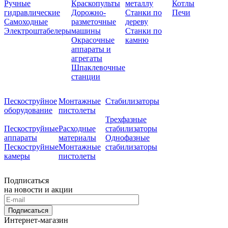
Ручные
Краскопульты
металлу
Котлы
гидравлические
Дорожно-
Станки по
Печи
Самоходные
разметочные
дереву
Электроштабелеры
машины
Станки по
Окрасочные
камню
аппараты и
агрегаты
Шпаклевочные
станции
Пескоструйное
Монтажные
Стабилизаторы
оборудование
пистолеты
Трехфазные
Пескоструйные
Расходные
стабилизаторы
аппараты
материалы
Однофазные
Пескоструйные
Монтажные
стабилизаторы
камеры
пистолеты
Подписаться
на новости и акции
Подписаться
Интернет-магазин