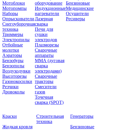
Мотоблоки
оборудование
Бензиновые
Мотопомпы
Индукционные
Медицинские
Наборы
нагреватели
Осушители
Опрыскиватели
Лазерная
Ресиверы
Снегоуборочная
сварка
техника
Печи для
Триммеры
сушки
Электропилы
электродов
Отбойные
Плазморезы
молотки
Сварочные
Аэраторы
аппараты
Бензобуры
ММА (дуговая
Бензопилы
сварка
Воздуходувки
электродами)
Высоторезы
Сварочные
Газонокосилки
тракторы
Резчики
Смесители
Дровоколы
газов
Точечная
сварка (SPOT)
Краски
Строительная
Генераторы
техника
Жидкая кровля
Бензиновые