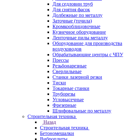
Для седловин труб
Для снятия фасок
Долбежные по металлу
Заточные (точила)
Кромкооблицовочные
Кузнечное оборудование
Ленточные пилы металлу
Оборудование для производства
воздуховодов
Обрабатывающие центры с ЧПУ
Прессы
Резьбонарезные
Сверлильные
Станки лазерной резки
Тиски
Токарные станки
Труборезы
Угловысечные
Фрезерные
Шлифовальные по металлу
Строительная техника
Назад
Строительная техника
Бетономешалки
Виброплиты