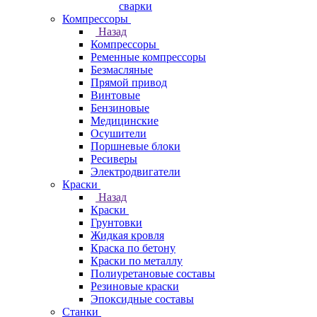
сварки
Компрессоры
Назад
Компрессоры
Ременные компрессоры
Безмасляные
Прямой привод
Винтовые
Бензиновые
Медицинские
Осушители
Поршневые блоки
Ресиверы
Электродвигатели
Краски
Назад
Краски
Грунтовки
Жидкая кровля
Краска по бетону
Краски по металлу
Полиуретановые составы
Резиновые краски
Эпоксидные составы
Станки