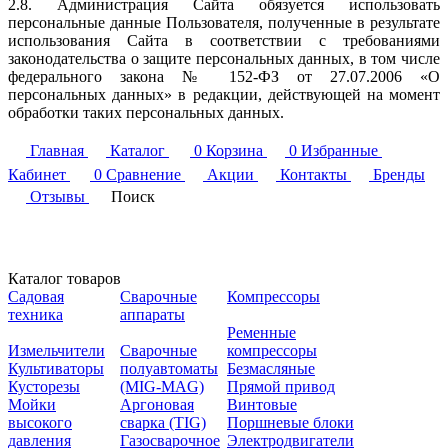
2.8. Администрация Сайта обязуется использовать
персональные данные Пользователя, полученные в результате
использования Сайта в соответствии с требованиями
законодательства о защите персональных данных, в том числе
федерального закона № 152-ФЗ от 27.07.2006 «О
персональных данных» в редакции, действующей на момент
обработки таких персональных данных.
Главная
Каталог
0
Корзина
0
Избранные
Кабинет
0
Сравнение
Акции
Контакты
Бренды
Отзывы
Поиск
Каталог товаров
Садовая
Сварочные
Компрессоры
техника
аппараты
Ременные
Измельчители
Сварочные
компрессоры
Культиваторы
полуавтоматы
Безмасляные
Кусторезы
(MIG-MAG)
Прямой привод
Мойки
Аргоновая
Винтовые
высокого
сварка (TIG)
Поршневые блоки
давления
Газосварочное
Электродвигатели