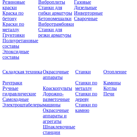
Резиновые
Виброплиты
Газовые
краски
Станки для
Дизельные
Краска по
гибки арматуры
Инверторные
бетону
Бетономешалки
Сварочные
Краски по
Вибротрамбовки
металлу
Станки для
Грунтовки
резки арматуры
Полиуретановые
составы
Эпоксидные
составы
Складская техника
Окрасочные
Станки
Отопление
аппараты
Ричтраки
Станки по
Камины
Ручные
Краскопульты
металлу
Котлы
гидравлические
Дорожно-
Станки по
Печи
Самоходные
разметочные
дереву
Электроштабелеры
машины
Станки по
Окрасочные
камню
аппараты и
агрегаты
Шпаклевочные
станции