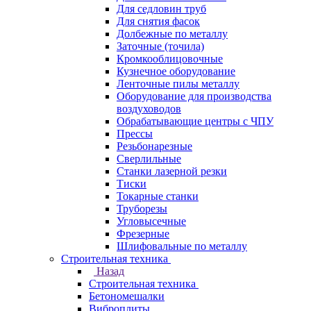
Для седловин труб
Для снятия фасок
Долбежные по металлу
Заточные (точила)
Кромкооблицовочные
Кузнечное оборудование
Ленточные пилы металлу
Оборудование для производства
воздуховодов
Обрабатывающие центры с ЧПУ
Прессы
Резьбонарезные
Сверлильные
Станки лазерной резки
Тиски
Токарные станки
Труборезы
Угловысечные
Фрезерные
Шлифовальные по металлу
Строительная техника
Назад
Строительная техника
Бетономешалки
Виброплиты