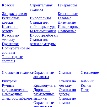
Краски
Строительная
Генераторы
техника
Жидкая кровля
Бензиновые
Резиновые
Виброплиты
Газовые
краски
Станки для
Дизельные
Краска по
гибки арматуры
Инверторные
бетону
Бетономешалки
Сварочные
Краски по
Вибротрамбовки
металлу
Станки для
Грунтовки
резки арматуры
Полиуретановые
составы
Эпоксидные
составы
Складская техника
Окрасочные
Станки
Отопление
аппараты
Ричтраки
Станки по
Камины
Ручные
Краскопульты
металлу
Котлы
гидравлические
Дорожно-
Станки по
Печи
Самоходные
разметочные
дереву
Электроштабелеры
машины
Станки по
Окрасочные
камню
аппараты и