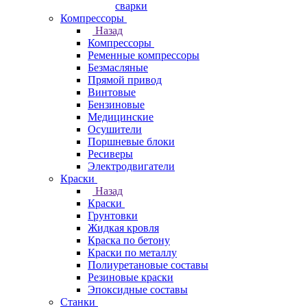
сварки
Компрессоры
Назад
Компрессоры
Ременные компрессоры
Безмасляные
Прямой привод
Винтовые
Бензиновые
Медицинские
Осушители
Поршневые блоки
Ресиверы
Электродвигатели
Краски
Назад
Краски
Грунтовки
Жидкая кровля
Краска по бетону
Краски по металлу
Полиуретановые составы
Резиновые краски
Эпоксидные составы
Станки