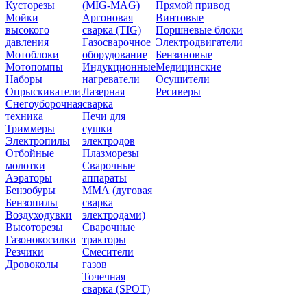
Кусторезы
(MIG-MAG)
Прямой привод
Мойки
Аргоновая
Винтовые
высокого
сварка (TIG)
Поршневые блоки
давления
Газосварочное
Электродвигатели
Мотоблоки
оборудование
Бензиновые
Мотопомпы
Индукционные
Медицинские
Наборы
нагреватели
Осушители
Опрыскиватели
Лазерная
Ресиверы
Снегоуборочная
сварка
техника
Печи для
Триммеры
сушки
Электропилы
электродов
Отбойные
Плазморезы
молотки
Сварочные
Аэраторы
аппараты
Бензобуры
ММА (дуговая
Бензопилы
сварка
Воздуходувки
электродами)
Высоторезы
Сварочные
Газонокосилки
тракторы
Резчики
Смесители
Дровоколы
газов
Точечная
сварка (SPOT)