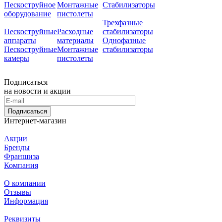
Пескоструйное
Монтажные
Стабилизаторы
оборудование
пистолеты
Трехфазные
Пескоструйные
Расходные
стабилизаторы
аппараты
материалы
Однофазные
Пескоструйные
Монтажные
стабилизаторы
камеры
пистолеты
Подписаться
на новости и акции
Подписаться
Интернет-магазин
Акции
Бренды
Франшиза
Компания
О компании
Отзывы
Информация
Реквизиты