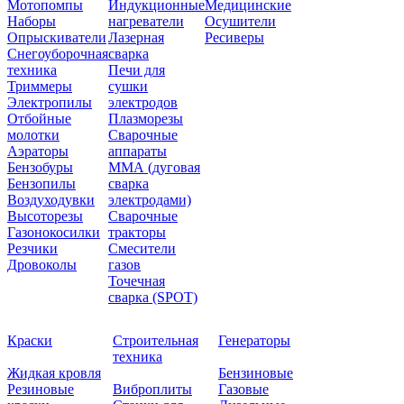
Мотопомпы
Индукционные
Медицинские
Наборы
нагреватели
Осушители
Опрыскиватели
Лазерная
Ресиверы
Снегоуборочная
сварка
техника
Печи для
Триммеры
сушки
Электропилы
электродов
Отбойные
Плазморезы
молотки
Сварочные
Аэраторы
аппараты
Бензобуры
ММА (дуговая
Бензопилы
сварка
Воздуходувки
электродами)
Высоторезы
Сварочные
Газонокосилки
тракторы
Резчики
Смесители
Дровоколы
газов
Точечная
сварка (SPOT)
Краски
Строительная
Генераторы
техника
Жидкая кровля
Бензиновые
Резиновые
Виброплиты
Газовые