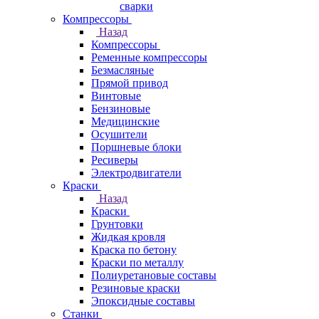
сварки
Компрессоры
Назад
Компрессоры
Ременные компрессоры
Безмасляные
Прямой привод
Винтовые
Бензиновые
Медицинские
Осушители
Поршневые блоки
Ресиверы
Электродвигатели
Краски
Назад
Краски
Грунтовки
Жидкая кровля
Краска по бетону
Краски по металлу
Полиуретановые составы
Резиновые краски
Эпоксидные составы
Станки