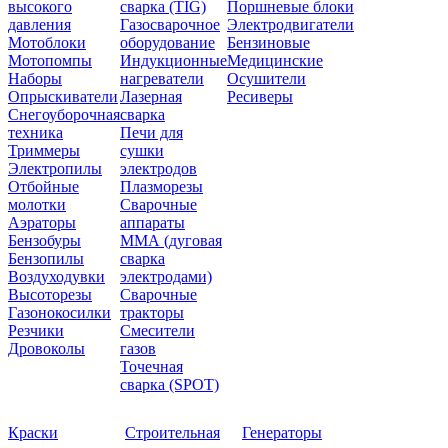
высокого
сварка (TIG)
Поршневые блоки
давления
Газосварочное
Электродвигатели
Мотоблоки
оборудование
Бензиновые
Мотопомпы
Индукционные
Медицинские
Наборы
нагреватели
Осушители
Опрыскиватели
Лазерная
Ресиверы
Снегоуборочная
сварка
техника
Печи для
Триммеры
сушки
Электропилы
электродов
Отбойные
Плазморезы
молотки
Сварочные
Аэраторы
аппараты
Бензобуры
ММА (дуговая
Бензопилы
сварка
Воздуходувки
электродами)
Высоторезы
Сварочные
Газонокосилки
тракторы
Резчики
Смесители
Дровоколы
газов
Точечная
сварка (SPOT)
Краски
Строительная
Генераторы