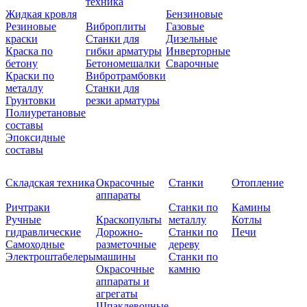
техника
Жидкая кровля
Бензиновые
Резиновые
Виброплиты
Газовые
краски
Станки для
Дизельные
Краска по
гибки арматуры
Инверторные
бетону
Бетономешалки
Сварочные
Краски по
Вибротрамбовки
металлу
Станки для
Грунтовки
резки арматуры
Полиуретановые
составы
Эпоксидные
составы
Складская техника
Окрасочные
Станки
Отопление
аппараты
Ричтраки
Станки по
Камины
Ручные
Краскопульты
металлу
Котлы
гидравлические
Дорожно-
Станки по
Печи
Самоходные
разметочные
дереву
Электроштабелеры
машины
Станки по
Окрасочные
камню
аппараты и
агрегаты
Шпаклевочные