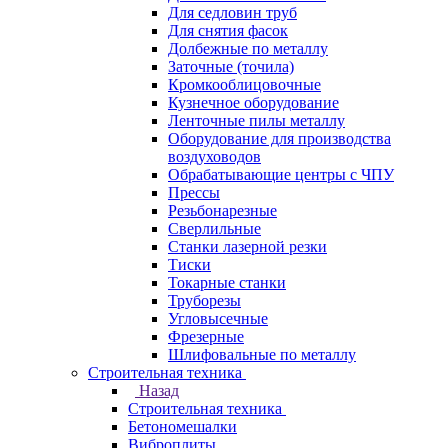
Для седловин труб
Для снятия фасок
Долбежные по металлу
Заточные (точила)
Кромкооблицовочные
Кузнечное оборудование
Ленточные пилы металлу
Оборудование для производства
воздуховодов
Обрабатывающие центры с ЧПУ
Прессы
Резьбонарезные
Сверлильные
Станки лазерной резки
Тиски
Токарные станки
Труборезы
Угловысечные
Фрезерные
Шлифовальные по металлу
Строительная техника
Назад
Строительная техника
Бетономешалки
Виброплиты