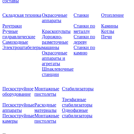
составы
Складская техника
Окрасочные
Станки
Отопление
аппараты
Ричтраки
Станки по
Камины
Ручные
Краскопульты
металлу
Котлы
гидравлические
Дорожно-
Станки по
Печи
Самоходные
разметочные
дереву
Электроштабелеры
машины
Станки по
Окрасочные
камню
аппараты и
агрегаты
Шпаклевочные
станции
Пескоструйное
Монтажные
Стабилизаторы
оборудование
пистолеты
Трехфазные
Пескоструйные
Расходные
стабилизаторы
аппараты
материалы
Однофазные
Пескоструйные
Монтажные
стабилизаторы
камеры
пистолеты