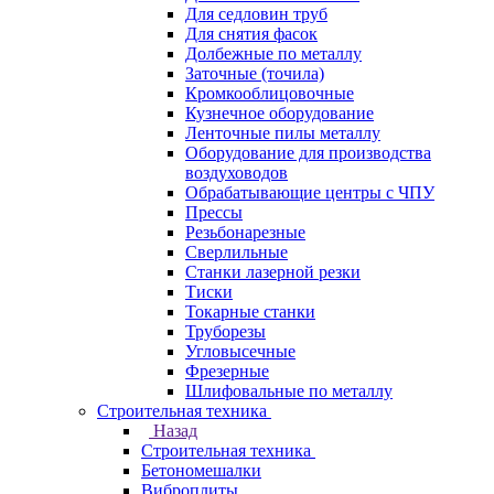
Для седловин труб
Для снятия фасок
Долбежные по металлу
Заточные (точила)
Кромкооблицовочные
Кузнечное оборудование
Ленточные пилы металлу
Оборудование для производства
воздуховодов
Обрабатывающие центры с ЧПУ
Прессы
Резьбонарезные
Сверлильные
Станки лазерной резки
Тиски
Токарные станки
Труборезы
Угловысечные
Фрезерные
Шлифовальные по металлу
Строительная техника
Назад
Строительная техника
Бетономешалки
Виброплиты