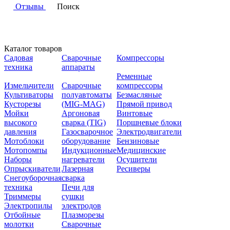
Отзывы
Поиск
Каталог товаров
Садовая
Сварочные
Компрессоры
техника
аппараты
Ременные
Измельчители
Сварочные
компрессоры
Культиваторы
полуавтоматы
Безмасляные
Кусторезы
(MIG-MAG)
Прямой привод
Мойки
Аргоновая
Винтовые
высокого
сварка (TIG)
Поршневые блоки
давления
Газосварочное
Электродвигатели
Мотоблоки
оборудование
Бензиновые
Мотопомпы
Индукционные
Медицинские
Наборы
нагреватели
Осушители
Опрыскиватели
Лазерная
Ресиверы
Снегоуборочная
сварка
техника
Печи для
Триммеры
сушки
Электропилы
электродов
Отбойные
Плазморезы
молотки
Сварочные