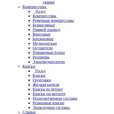
сварки
Компрессоры
Назад
Компрессоры
Ременные компрессоры
Безмасляные
Прямой привод
Винтовые
Бензиновые
Медицинские
Осушители
Поршневые блоки
Ресиверы
Электродвигатели
Краски
Назад
Краски
Грунтовки
Жидкая кровля
Краска по бетону
Краски по металлу
Полиуретановые составы
Резиновые краски
Эпоксидные составы
Станки