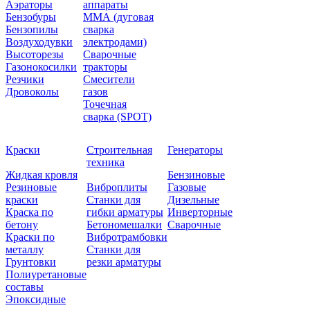
Аэраторы
аппараты
Бензобуры
ММА (дуговая
Бензопилы
сварка
Воздуходувки
электродами)
Высоторезы
Сварочные
Газонокосилки
тракторы
Резчики
Смесители
Дровоколы
газов
Точечная
сварка (SPOT)
Краски
Строительная
Генераторы
техника
Жидкая кровля
Бензиновые
Резиновые
Виброплиты
Газовые
краски
Станки для
Дизельные
Краска по
гибки арматуры
Инверторные
бетону
Бетономешалки
Сварочные
Краски по
Вибротрамбовки
металлу
Станки для
Грунтовки
резки арматуры
Полиуретановые
составы
Эпоксидные