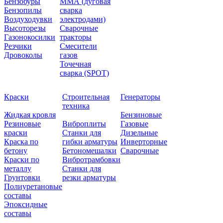
Бензобуры
ММА (дуговая
Бензопилы
сварка
Воздуходувки
электродами)
Высоторезы
Сварочные
Газонокосилки
тракторы
Резчики
Смесители
Дровоколы
газов
Точечная
сварка (SPOT)
Краски
Строительная
Генераторы
техника
Жидкая кровля
Бензиновые
Резиновые
Виброплиты
Газовые
краски
Станки для
Дизельные
Краска по
гибки арматуры
Инверторные
бетону
Бетономешалки
Сварочные
Краски по
Вибротрамбовки
металлу
Станки для
Грунтовки
резки арматуры
Полиуретановые
составы
Эпоксидные
составы