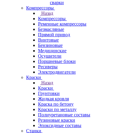
сварки
Компрессоры
Назад
Компрессоры
Ременные компрессоры
Безмасляные
Прямой привод
Винтовые
Бензиновые
Медицинские
Осушители
Поршневые блоки
Ресиверы
Электродвигатели
Краски
Назад
Краски
Грунтовки
Жидкая кровля
Краска по бетону
Краски по металлу
Полиуретановые составы
Резиновые краски
Эпоксидные составы
Станки