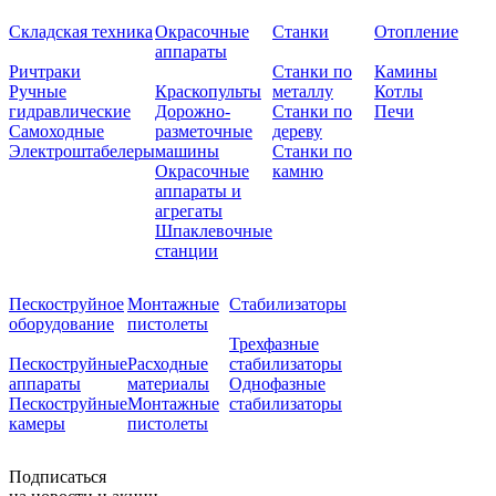
Складская техника
Окрасочные
Станки
Отопление
аппараты
Ричтраки
Станки по
Камины
Ручные
Краскопульты
металлу
Котлы
гидравлические
Дорожно-
Станки по
Печи
Самоходные
разметочные
дереву
Электроштабелеры
машины
Станки по
Окрасочные
камню
аппараты и
агрегаты
Шпаклевочные
станции
Пескоструйное
Монтажные
Стабилизаторы
оборудование
пистолеты
Трехфазные
Пескоструйные
Расходные
стабилизаторы
аппараты
материалы
Однофазные
Пескоструйные
Монтажные
стабилизаторы
камеры
пистолеты
Подписаться