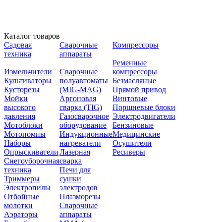
Каталог товаров
Садовая
Сварочные
Компрессоры
техника
аппараты
Ременные
Измельчители
Сварочные
компрессоры
Культиваторы
полуавтоматы
Безмасляные
Кусторезы
(MIG-MAG)
Прямой привод
Мойки
Аргоновая
Винтовые
высокого
сварка (TIG)
Поршневые блоки
давления
Газосварочное
Электродвигатели
Мотоблоки
оборудование
Бензиновые
Мотопомпы
Индукционные
Медицинские
Наборы
нагреватели
Осушители
Опрыскиватели
Лазерная
Ресиверы
Снегоуборочная
сварка
техника
Печи для
Триммеры
сушки
Электропилы
электродов
Отбойные
Плазморезы
молотки
Сварочные
Аэраторы
аппараты