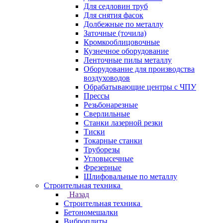
Для седловин труб
Для снятия фасок
Долбежные по металлу
Заточные (точила)
Кромкооблицовочные
Кузнечное оборудование
Ленточные пилы металлу
Оборудование для производства
воздуховодов
Обрабатывающие центры с ЧПУ
Прессы
Резьбонарезные
Сверлильные
Станки лазерной резки
Тиски
Токарные станки
Труборезы
Угловысечные
Фрезерные
Шлифовальные по металлу
Строительная техника
Назад
Строительная техника
Бетономешалки
Виброплиты