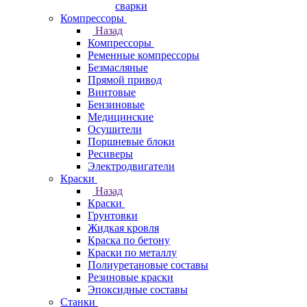
сварки
Компрессоры
Назад
Компрессоры
Ременные компрессоры
Безмасляные
Прямой привод
Винтовые
Бензиновые
Медицинские
Осушители
Поршневые блоки
Ресиверы
Электродвигатели
Краски
Назад
Краски
Грунтовки
Жидкая кровля
Краска по бетону
Краски по металлу
Полиуретановые составы
Резиновые краски
Эпоксидные составы
Станки