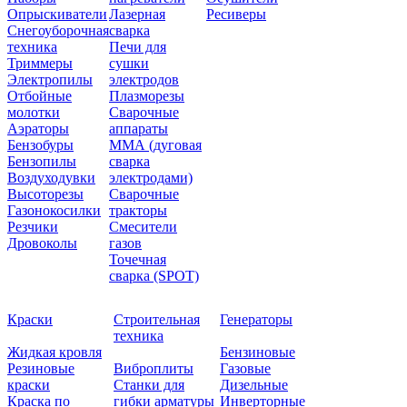
Опрыскиватели
Лазерная
Ресиверы
Снегоуборочная
сварка
техника
Печи для
Триммеры
сушки
Электропилы
электродов
Отбойные
Плазморезы
молотки
Сварочные
Аэраторы
аппараты
Бензобуры
ММА (дуговая
Бензопилы
сварка
Воздуходувки
электродами)
Высоторезы
Сварочные
Газонокосилки
тракторы
Резчики
Смесители
Дровоколы
газов
Точечная
сварка (SPOT)
Краски
Строительная
Генераторы
техника
Жидкая кровля
Бензиновые
Резиновые
Виброплиты
Газовые
краски
Станки для
Дизельные
Краска по
гибки арматуры
Инверторные