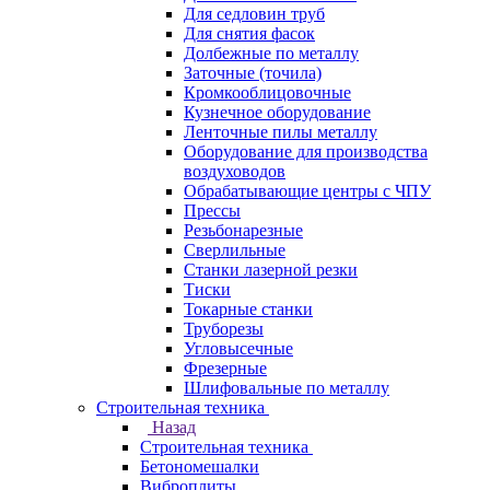
Для седловин труб
Для снятия фасок
Долбежные по металлу
Заточные (точила)
Кромкооблицовочные
Кузнечное оборудование
Ленточные пилы металлу
Оборудование для производства
воздуховодов
Обрабатывающие центры с ЧПУ
Прессы
Резьбонарезные
Сверлильные
Станки лазерной резки
Тиски
Токарные станки
Труборезы
Угловысечные
Фрезерные
Шлифовальные по металлу
Строительная техника
Назад
Строительная техника
Бетономешалки
Виброплиты