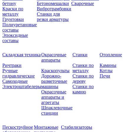
бетону
Бетономешалки
Сварочные
Краски по
Вибротрамбовки
металлу
Станки для
Грунтовки
резки арматуры
Полиуретановые
составы
Эпоксидные
составы
Складская техника
Окрасочные
Станки
Отопление
аппараты
Ричтраки
Станки по
Камины
Ручные
Краскопульты
металлу
Котлы
гидравлические
Дорожно-
Станки по
Печи
Самоходные
разметочные
дереву
Электроштабелеры
машины
Станки по
Окрасочные
камню
аппараты и
агрегаты
Шпаклевочные
станции
Пескоструйное
Монтажные
Стабилизаторы