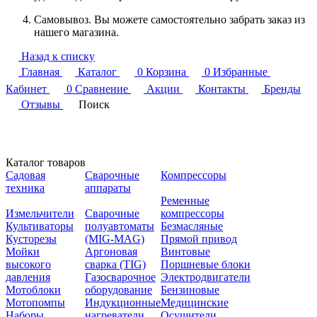
Самовывоз. Вы можете самостоятельно забрать заказ из
нашего магазина.
Назад к списку
Главная
Каталог
0
Корзина
0
Избранные
Кабинет
0
Сравнение
Акции
Контакты
Бренды
Отзывы
Поиск
Каталог товаров
Садовая
Сварочные
Компрессоры
техника
аппараты
Ременные
Измельчители
Сварочные
компрессоры
Культиваторы
полуавтоматы
Безмасляные
Кусторезы
(MIG-MAG)
Прямой привод
Мойки
Аргоновая
Винтовые
высокого
сварка (TIG)
Поршневые блоки
давления
Газосварочное
Электродвигатели
Мотоблоки
оборудование
Бензиновые
Мотопомпы
Индукционные
Медицинские
Наборы
нагреватели
Осушители