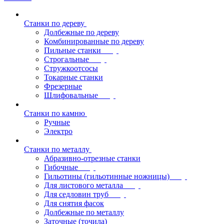
Станки по дереву
Долбежные по дереву
Комбинированные по дереву
Пильные станки
Строгальные
Стружкоотсосы
Токарные станки
Фрезерные
Шлифовальные
Станки по камню
Ручные
Электро
Станки по металлу
Абразивно-отрезные станки
Гибочные
Гильотины (гильотинные ножницы)
Для листового металла
Для седловин труб
Для снятия фасок
Долбежные по металлу
Заточные (точила)