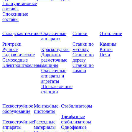
Полиуретановые
составы
Эпоксидные
составы
Складская техника
Окрасочные
Станки
Отопление
аппараты
Ричтраки
Станки по
Камины
Ручные
Краскопульты
металлу
Котлы
гидравлические
Дорожно-
Станки по
Печи
Самоходные
разметочные
дереву
Электроштабелеры
машины
Станки по
Окрасочные
камню
аппараты и
агрегаты
Шпаклевочные
станции
Пескоструйное
Монтажные
Стабилизаторы
оборудование
пистолеты
Трехфазные
Пескоструйные
Расходные
стабилизаторы
аппараты
материалы
Однофазные