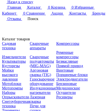
Назад к списку
Главная
Каталог
0
Корзина
0
Избранные
Кабинет
0
Сравнение
Акции
Контакты
Бренды
Отзывы
Поиск
Каталог товаров
Садовая
Сварочные
Компрессоры
техника
аппараты
Ременные
Измельчители
Сварочные
компрессоры
Культиваторы
полуавтоматы
Безмасляные
Кусторезы
(MIG-MAG)
Прямой привод
Мойки
Аргоновая
Винтовые
высокого
сварка (TIG)
Поршневые блоки
давления
Газосварочное
Электродвигатели
Мотоблоки
оборудование
Бензиновые
Мотопомпы
Индукционные
Медицинские
Наборы
нагреватели
Осушители
Опрыскиватели
Лазерная
Ресиверы
Снегоуборочная
сварка
техника
Печи для
Триммеры
сушки