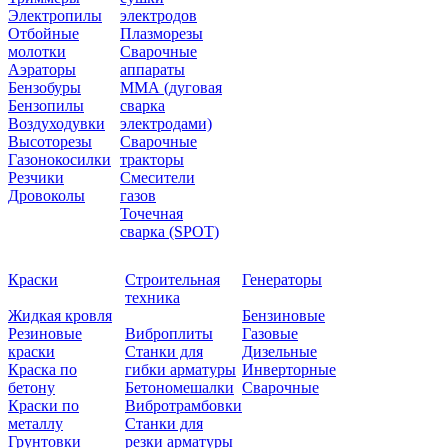
Электропилы
электродов
Отбойные
Плазморезы
молотки
Сварочные
Аэраторы
аппараты
Бензобуры
ММА (дуговая
Бензопилы
сварка
Воздуходувки
электродами)
Высоторезы
Сварочные
Газонокосилки
тракторы
Резчики
Смесители
Дровоколы
газов
Точечная
сварка (SPOT)
Краски
Строительная
Генераторы
техника
Жидкая кровля
Бензиновые
Резиновые
Виброплиты
Газовые
краски
Станки для
Дизельные
Краска по
гибки арматуры
Инверторные
бетону
Бетономешалки
Сварочные
Краски по
Вибротрамбовки
металлу
Станки для
Грунтовки
резки арматуры