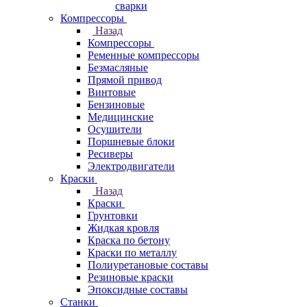
сварки
Компрессоры
Назад
Компрессоры
Ременные компрессоры
Безмасляные
Прямой привод
Винтовые
Бензиновые
Медицинские
Осушители
Поршневые блоки
Ресиверы
Электродвигатели
Краски
Назад
Краски
Грунтовки
Жидкая кровля
Краска по бетону
Краски по металлу
Полиуретановые составы
Резиновые краски
Эпоксидные составы
Станки