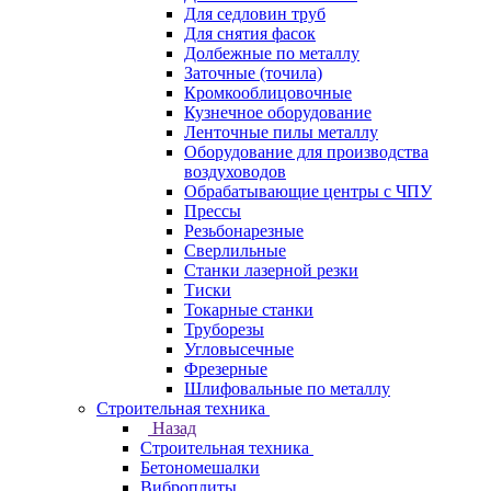
Для седловин труб
Для снятия фасок
Долбежные по металлу
Заточные (точила)
Кромкооблицовочные
Кузнечное оборудование
Ленточные пилы металлу
Оборудование для производства
воздуховодов
Обрабатывающие центры с ЧПУ
Прессы
Резьбонарезные
Сверлильные
Станки лазерной резки
Тиски
Токарные станки
Труборезы
Угловысечные
Фрезерные
Шлифовальные по металлу
Строительная техника
Назад
Строительная техника
Бетономешалки
Виброплиты