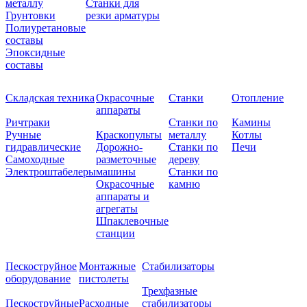
металлу
Станки для
Грунтовки
резки арматуры
Полиуретановые
составы
Эпоксидные
составы
Складская техника
Окрасочные
Станки
Отопление
аппараты
Ричтраки
Станки по
Камины
Ручные
Краскопульты
металлу
Котлы
гидравлические
Дорожно-
Станки по
Печи
Самоходные
разметочные
дереву
Электроштабелеры
машины
Станки по
Окрасочные
камню
аппараты и
агрегаты
Шпаклевочные
станции
Пескоструйное
Монтажные
Стабилизаторы
оборудование
пистолеты
Трехфазные
Пескоструйные
Расходные
стабилизаторы