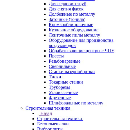
Для седловин труб
Для снятия фасок
Долбежные по металлу
Заточные (точила)
Кромкооблицовочные
Кузнечное оборудование
Ленточные пилы металлу
Оборудование для производства
воздуховодов
Обрабатывающие центры с ЧПУ
Прессы
Резьбонарезные
Сверлильные
Станки лазерной резки
Тиски
Токарные станки
Труборезы
Угловысечные
Фрезерные
Шлифовальные по металлу
Строительная техника
Назад
Строительная техника
Бетономешалки
Виброплиты