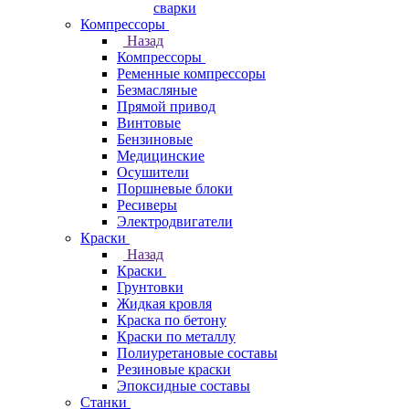
сварки
Компрессоры
Назад
Компрессоры
Ременные компрессоры
Безмасляные
Прямой привод
Винтовые
Бензиновые
Медицинские
Осушители
Поршневые блоки
Ресиверы
Электродвигатели
Краски
Назад
Краски
Грунтовки
Жидкая кровля
Краска по бетону
Краски по металлу
Полиуретановые составы
Резиновые краски
Эпоксидные составы
Станки