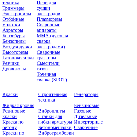
техника
Печи для
Триммеры
сушки
Электропилы
электродов
Отбойные
Плазморезы
молотки
Сварочные
Аэраторы
аппараты
Бензобуры
ММА (дуговая
Бензопилы
сварка
Воздуходувки
электродами)
Высоторезы
Сварочные
Газонокосилки
тракторы
Резчики
Смесители
Дровоколы
газов
Точечная
сварка (SPOT)
Краски
Строительная
Генераторы
техника
Жидкая кровля
Бензиновые
Резиновые
Виброплиты
Газовые
краски
Станки для
Дизельные
Краска по
гибки арматуры
Инверторные
бетону
Бетономешалки
Сварочные
Краски по
Вибротрамбовки