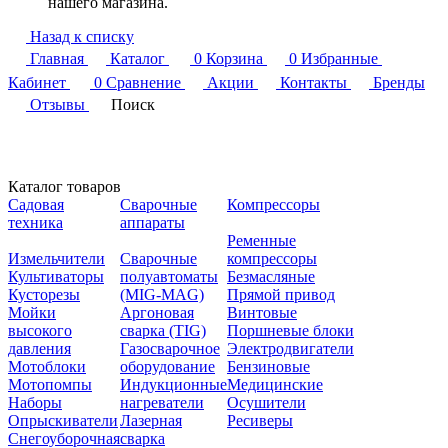
нашего магазина.
Назад к списку
Главная
Каталог
0
Корзина
0
Избранные
Кабинет
0
Сравнение
Акции
Контакты
Бренды
Отзывы
Поиск
Каталог товаров
Садовая
Сварочные
Компрессоры
техника
аппараты
Ременные
Измельчители
Сварочные
компрессоры
Культиваторы
полуавтоматы
Безмасляные
Кусторезы
(MIG-MAG)
Прямой привод
Мойки
Аргоновая
Винтовые
высокого
сварка (TIG)
Поршневые блоки
давления
Газосварочное
Электродвигатели
Мотоблоки
оборудование
Бензиновые
Мотопомпы
Индукционные
Медицинские
Наборы
нагреватели
Осушители
Опрыскиватели
Лазерная
Ресиверы
Снегоуборочная
сварка