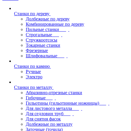
Станки по дереву
Долбежные по дереву
Комбинированные по дереву
Пильные станки
Строгальные
Стружкоотсосы
Токарные станки
Фрезерные
Шлифовальные
Станки по камню
Ручные
Электро
Станки по металлу
Абразивно-отрезные станки
Гибочные
Гильотины (гильотинные ножницы)
Для листового металла
Для седловин труб
Для снятия фасок
Долбежные по металлу
Заточные (точила)