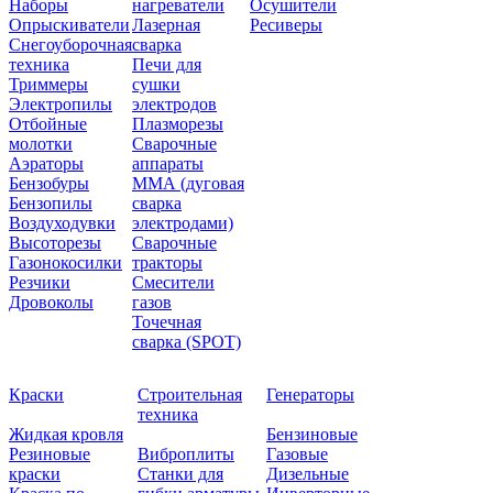
Наборы
нагреватели
Осушители
Опрыскиватели
Лазерная
Ресиверы
Снегоуборочная
сварка
техника
Печи для
Триммеры
сушки
Электропилы
электродов
Отбойные
Плазморезы
молотки
Сварочные
Аэраторы
аппараты
Бензобуры
ММА (дуговая
Бензопилы
сварка
Воздуходувки
электродами)
Высоторезы
Сварочные
Газонокосилки
тракторы
Резчики
Смесители
Дровоколы
газов
Точечная
сварка (SPOT)
Краски
Строительная
Генераторы
техника
Жидкая кровля
Бензиновые
Резиновые
Виброплиты
Газовые
краски
Станки для
Дизельные