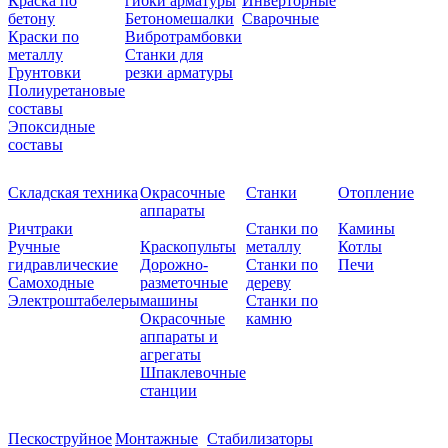
Краска по
гибки арматуры
Инверторные
бетону
Бетономешалки
Сварочные
Краски по
Вибротрамбовки
металлу
Станки для
Грунтовки
резки арматуры
Полиуретановые
составы
Эпоксидные
составы
Складская техника
Окрасочные
Станки
Отопление
аппараты
Ричтраки
Станки по
Камины
Ручные
Краскопульты
металлу
Котлы
гидравлические
Дорожно-
Станки по
Печи
Самоходные
разметочные
дереву
Электроштабелеры
машины
Станки по
Окрасочные
камню
аппараты и
агрегаты
Шпаклевочные
станции
Пескоструйное
Монтажные
Стабилизаторы