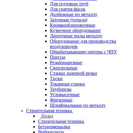
Для седловин труб
Для снятия фасок
Долбежные по металлу
Заточные (точила)
Кромкооблицовочные
Кузнечное оборудование
Ленточные пилы металлу
Оборудование для производства
воздуховодов
Обрабатывающие центры с ЧПУ
Прессы
Резьбонарезные
Сверлильные
Станки лазерной резки
Тиски
Токарные станки
Труборезы
Угловысечные
Фрезерные
Шлифовальные по металлу
Строительная техника
Назад
Строительная техника
Бетономешалки
Виброплиты