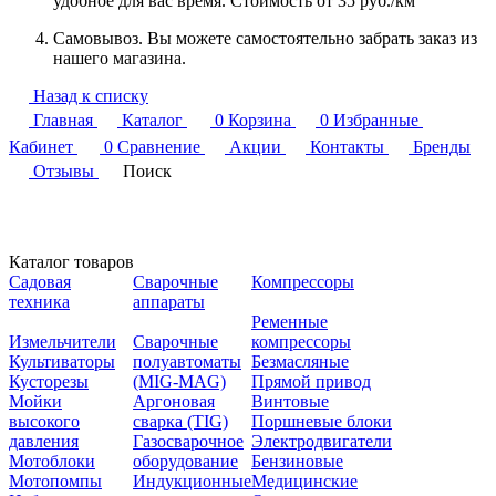
удобное для вас время. Стоимость от 35 руб./км
Самовывоз. Вы можете самостоятельно забрать заказ из
нашего магазина.
Назад к списку
Главная
Каталог
0
Корзина
0
Избранные
Кабинет
0
Сравнение
Акции
Контакты
Бренды
Отзывы
Поиск
Каталог товаров
Садовая
Сварочные
Компрессоры
техника
аппараты
Ременные
Измельчители
Сварочные
компрессоры
Культиваторы
полуавтоматы
Безмасляные
Кусторезы
(MIG-MAG)
Прямой привод
Мойки
Аргоновая
Винтовые
высокого
сварка (TIG)
Поршневые блоки
давления
Газосварочное
Электродвигатели
Мотоблоки
оборудование
Бензиновые
Мотопомпы
Индукционные
Медицинские