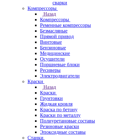
сварки
Компрессоры
Назад
Компрессоры
Ременные компрессоры
Безмасляные
Прямой привод
Винтовые
Бензиновые
Медицинские
Осушители
Поршневые блоки
Ресиверы
Электродвигатели
Краски
Назад
Краски
Грунтовки
Жидкая кровля
Краска по бетону
Краски по металлу
Полиуретановые составы
Резиновые краски
Эпоксидные составы
Станки