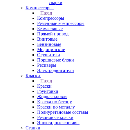
сварки
Компрессоры
Назад
Компрессоры
Ременные компрессоры
Безмасляные
Прямой привод
Винтовые
Бензиновые
Медицинские
Осушители
Поршневые блоки
Ресиверы
Электродвигатели
Краски
Назад
Краски
Грунтовки
Жидкая кровля
Краска по бетону
Краски по металлу
Полиуретановые составы
Резиновые краски
Эпоксидные составы
Станки