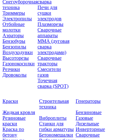
Снегоуборочная
сварка
техника
Печи для
Триммеры
сушки
Электропилы
электродов
Отбойные
Плазморезы
молотки
Сварочные
Аэраторы
аппараты
Бензобуры
ММА (дуговая
Бензопилы
сварка
Воздуходувки
электродами)
Высоторезы
Сварочные
Газонокосилки
тракторы
Резчики
Смесители
Дровоколы
газов
Точечная
сварка (SPOT)
Краски
Строительная
Генераторы
техника
Жидкая кровля
Бензиновые
Резиновые
Виброплиты
Газовые
краски
Станки для
Дизельные
Краска по
гибки арматуры
Инверторные
бетону
Бетономешалки
Сварочные