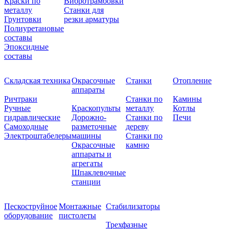
Краски по
Вибротрамбовки
металлу
Станки для
Грунтовки
резки арматуры
Полиуретановые
составы
Эпоксидные
составы
Складская техника
Окрасочные
Станки
Отопление
аппараты
Ричтраки
Станки по
Камины
Ручные
Краскопульты
металлу
Котлы
гидравлические
Дорожно-
Станки по
Печи
Самоходные
разметочные
дереву
Электроштабелеры
машины
Станки по
Окрасочные
камню
аппараты и
агрегаты
Шпаклевочные
станции
Пескоструйное
Монтажные
Стабилизаторы
оборудование
пистолеты
Трехфазные