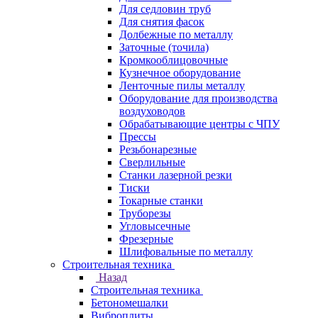
Для седловин труб
Для снятия фасок
Долбежные по металлу
Заточные (точила)
Кромкооблицовочные
Кузнечное оборудование
Ленточные пилы металлу
Оборудование для производства
воздуховодов
Обрабатывающие центры с ЧПУ
Прессы
Резьбонарезные
Сверлильные
Станки лазерной резки
Тиски
Токарные станки
Труборезы
Угловысечные
Фрезерные
Шлифовальные по металлу
Строительная техника
Назад
Строительная техника
Бетономешалки
Виброплиты