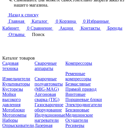
нашего магазина.
Назад к списку
Главная
Каталог
0
Корзина
0
Избранные
Кабинет
0
Сравнение
Акции
Контакты
Бренды
Отзывы
Поиск
Каталог товаров
Садовая
Сварочные
Компрессоры
техника
аппараты
Ременные
Измельчители
Сварочные
компрессоры
Культиваторы
полуавтоматы
Безмасляные
Кусторезы
(MIG-MAG)
Прямой привод
Мойки
Аргоновая
Винтовые
высокого
сварка (TIG)
Поршневые блоки
давления
Газосварочное
Электродвигатели
Мотоблоки
оборудование
Бензиновые
Мотопомпы
Индукционные
Медицинские
Наборы
нагреватели
Осушители
Опрыскиватели
Лазерная
Ресиверы