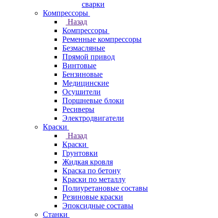
сварки
Компрессоры
Назад
Компрессоры
Ременные компрессоры
Безмасляные
Прямой привод
Винтовые
Бензиновые
Медицинские
Осушители
Поршневые блоки
Ресиверы
Электродвигатели
Краски
Назад
Краски
Грунтовки
Жидкая кровля
Краска по бетону
Краски по металлу
Полиуретановые составы
Резиновые краски
Эпоксидные составы
Станки