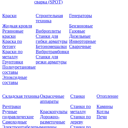
сварка (SPOT)
Краски
Строительная
Генераторы
техника
Жидкая кровля
Бензиновые
Резиновые
Виброплиты
Газовые
краски
Станки для
Дизельные
Краска по
гибки арматуры
Инверторные
бетону
Бетономешалки
Сварочные
Краски по
Вибротрамбовки
металлу
Станки для
Грунтовки
резки арматуры
Полиуретановые
составы
Эпоксидные
составы
Складская техника
Окрасочные
Станки
Отопление
аппараты
Ричтраки
Станки по
Камины
Ручные
Краскопульты
металлу
Котлы
гидравлические
Дорожно-
Станки по
Печи
Самоходные
разметочные
дереву
Электроштабелеры
машины
Станки по