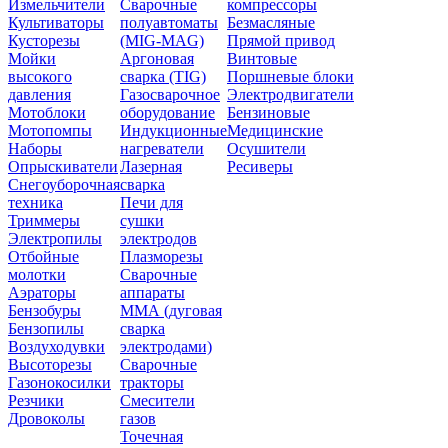
Измельчители
Сварочные
компрессоры
Культиваторы
полуавтоматы
Безмасляные
Кусторезы
(MIG-MAG)
Прямой привод
Мойки
Аргоновая
Винтовые
высокого
сварка (TIG)
Поршневые блоки
давления
Газосварочное
Электродвигатели
Мотоблоки
оборудование
Бензиновые
Мотопомпы
Индукционные
Медицинские
Наборы
нагреватели
Осушители
Опрыскиватели
Лазерная
Ресиверы
Снегоуборочная
сварка
техника
Печи для
Триммеры
сушки
Электропилы
электродов
Отбойные
Плазморезы
молотки
Сварочные
Аэраторы
аппараты
Бензобуры
ММА (дуговая
Бензопилы
сварка
Воздуходувки
электродами)
Высоторезы
Сварочные
Газонокосилки
тракторы
Резчики
Смесители
Дровоколы
газов
Точечная