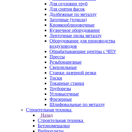
Для седловин труб
Для снятия фасок
Долбежные по металлу
Заточные (точила)
Кромкооблицовочные
Кузнечное оборудование
Ленточные пилы металлу
Оборудование для производства
воздуховодов
Обрабатывающие центры с ЧПУ
Прессы
Резьбонарезные
Сверлильные
Станки лазерной резки
Тиски
Токарные станки
Труборезы
Угловысечные
Фрезерные
Шлифовальные по металлу
Строительная техника
Назад
Строительная техника
Бетономешалки
Виброплиты