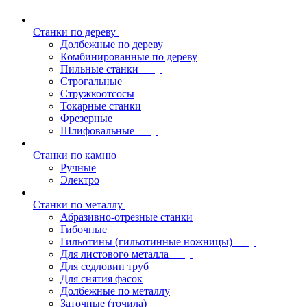
Станки по дереву
Долбежные по дереву
Комбинированные по дереву
Пильные станки
Строгальные
Стружкоотсосы
Токарные станки
Фрезерные
Шлифовальные
Станки по камню
Ручные
Электро
Станки по металлу
Абразивно-отрезные станки
Гибочные
Гильотины (гильотинные ножницы)
Для листового металла
Для седловин труб
Для снятия фасок
Долбежные по металлу
Заточные (точила)