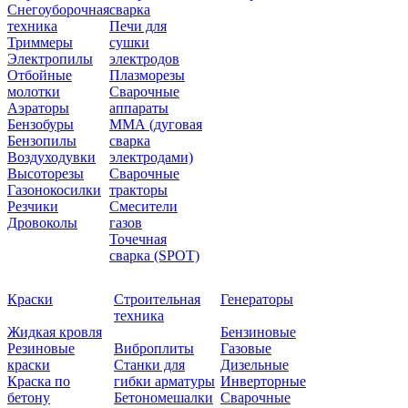
Снегоуборочная
сварка
техника
Печи для
Триммеры
сушки
Электропилы
электродов
Отбойные
Плазморезы
молотки
Сварочные
Аэраторы
аппараты
Бензобуры
ММА (дуговая
Бензопилы
сварка
Воздуходувки
электродами)
Высоторезы
Сварочные
Газонокосилки
тракторы
Резчики
Смесители
Дровоколы
газов
Точечная
сварка (SPOT)
Краски
Строительная
Генераторы
техника
Жидкая кровля
Бензиновые
Резиновые
Виброплиты
Газовые
краски
Станки для
Дизельные
Краска по
гибки арматуры
Инверторные
бетону
Бетономешалки
Сварочные