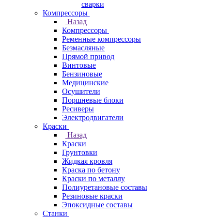
сварки
Компрессоры
Назад
Компрессоры
Ременные компрессоры
Безмасляные
Прямой привод
Винтовые
Бензиновые
Медицинские
Осушители
Поршневые блоки
Ресиверы
Электродвигатели
Краски
Назад
Краски
Грунтовки
Жидкая кровля
Краска по бетону
Краски по металлу
Полиуретановые составы
Резиновые краски
Эпоксидные составы
Станки