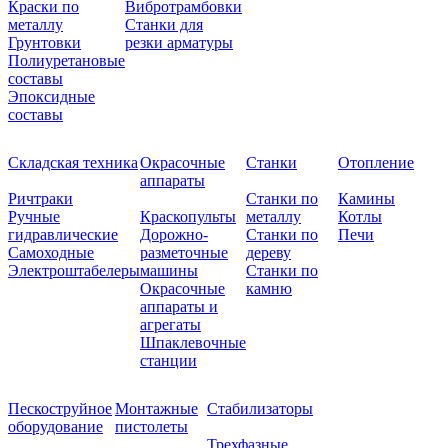
Краски по
Вибротрамбовки
металлу
Станки для
Грунтовки
резки арматуры
Полиуретановые
составы
Эпоксидные
составы
Складская техника
Окрасочные
Станки
Отопление
аппараты
Ричтраки
Станки по
Камины
Ручные
Краскопульты
металлу
Котлы
гидравлические
Дорожно-
Станки по
Печи
Самоходные
разметочные
дереву
Электроштабелеры
машины
Станки по
Окрасочные
камню
аппараты и
агрегаты
Шпаклевочные
станции
Пескоструйное
Монтажные
Стабилизаторы
оборудование
пистолеты
Трехфазные