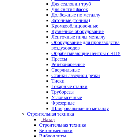
Для седловин труб
Для снятия фасок
Долбежные по металлу
Заточные (точила)
Кромкооблицовочные
Кузнечное оборудование
Ленточные пилы металлу
Оборудование для производства
воздуховодов
Обрабатывающие центры с ЧПУ
Прессы
Резьбонарезные
Сверлильные
Станки лазерной резки
Тиски
Токарные станки
Труборезы
Угловысечные
Фрезерные
Шлифовальные по металлу
Строительная техника
Назад
Строительная техника
Бетономешалки
Виброплиты