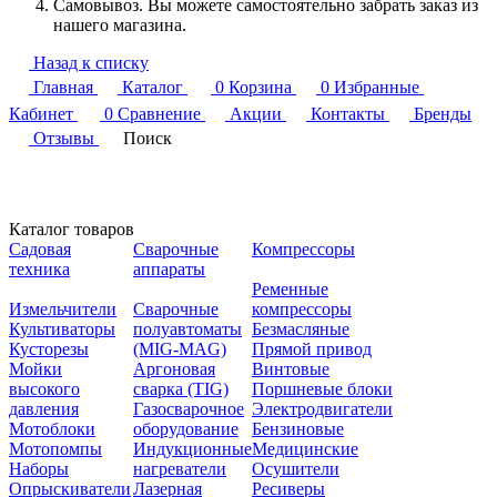
Самовывоз. Вы можете самостоятельно забрать заказ из
нашего магазина.
Назад к списку
Главная
Каталог
0
Корзина
0
Избранные
Кабинет
0
Сравнение
Акции
Контакты
Бренды
Отзывы
Поиск
Каталог товаров
Садовая
Сварочные
Компрессоры
техника
аппараты
Ременные
Измельчители
Сварочные
компрессоры
Культиваторы
полуавтоматы
Безмасляные
Кусторезы
(MIG-MAG)
Прямой привод
Мойки
Аргоновая
Винтовые
высокого
сварка (TIG)
Поршневые блоки
давления
Газосварочное
Электродвигатели
Мотоблоки
оборудование
Бензиновые
Мотопомпы
Индукционные
Медицинские
Наборы
нагреватели
Осушители
Опрыскиватели
Лазерная
Ресиверы