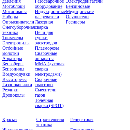
давления
Газосварочное
Электродвигатели
Мотоблоки
оборудование
Бензиновые
Мотопомпы
Индукционные
Медицинские
Наборы
нагреватели
Осушители
Опрыскиватели
Лазерная
Ресиверы
Снегоуборочная
сварка
техника
Печи для
Триммеры
сушки
Электропилы
электродов
Отбойные
Плазморезы
молотки
Сварочные
Аэраторы
аппараты
Бензобуры
ММА (дуговая
Бензопилы
сварка
Воздуходувки
электродами)
Высоторезы
Сварочные
Газонокосилки
тракторы
Резчики
Смесители
Дровоколы
газов
Точечная
сварка (SPOT)
Краски
Строительная
Генераторы
техника
Жидкая кровля
Бензиновые