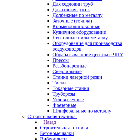
Для седловин труб
Для снятия фасок
Долбежные по металлу
Заточные (точила)
Кромкооблицовочные
Кузнечное оборудование
Ленточные пилы металлу
Оборудование для производства
воздуховодов
Обрабатывающие центры с ЧПУ
Прессы
Резьбонарезные
Сверлильные
Станки лазерной резки
Тиски
Токарные станки
Труборезы
Угловысечные
Фрезерные
Шлифовальные по металлу
Строительная техника
Назад
Строительная техника
Бетономешалки
Виброплиты