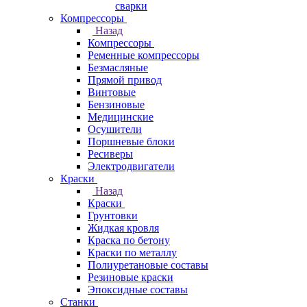
сварки
Компрессоры
Назад
Компрессоры
Ременные компрессоры
Безмасляные
Прямой привод
Винтовые
Бензиновые
Медицинские
Осушители
Поршневые блоки
Ресиверы
Электродвигатели
Краски
Назад
Краски
Грунтовки
Жидкая кровля
Краска по бетону
Краски по металлу
Полиуретановые составы
Резиновые краски
Эпоксидные составы
Станки