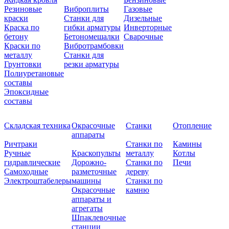
Резиновые
Виброплиты
Газовые
краски
Станки для
Дизельные
Краска по
гибки арматуры
Инверторные
бетону
Бетономешалки
Сварочные
Краски по
Вибротрамбовки
металлу
Станки для
Грунтовки
резки арматуры
Полиуретановые
составы
Эпоксидные
составы
Складская техника
Окрасочные
Станки
Отопление
аппараты
Ричтраки
Станки по
Камины
Ручные
Краскопульты
металлу
Котлы
гидравлические
Дорожно-
Станки по
Печи
Самоходные
разметочные
дереву
Электроштабелеры
машины
Станки по
Окрасочные
камню
аппараты и
агрегаты
Шпаклевочные
станции