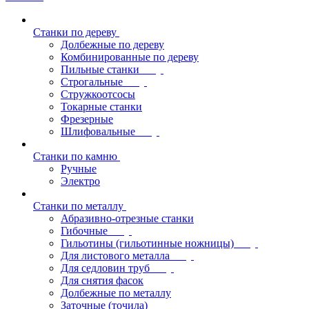
Станки по дереву
Долбежные по дереву
Комбинированные по дереву
Пильные станки
Строгальные
Стружкоотсосы
Токарные станки
Фрезерные
Шлифовальные
Станки по камню
Ручные
Электро
Станки по металлу
Абразивно-отрезные станки
Гибочные
Гильотины (гильотинные ножницы)
Для листового металла
Для седловин труб
Для снятия фасок
Долбежные по металлу
Заточные (точила)