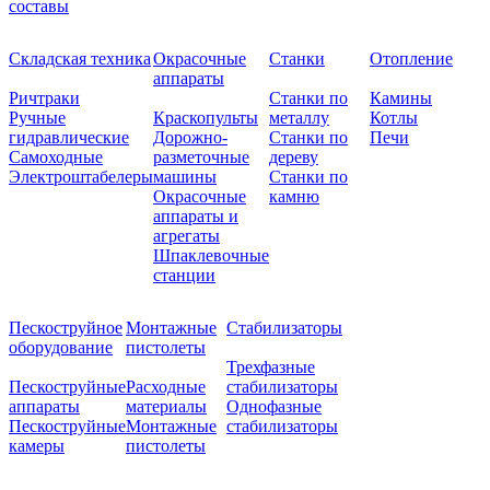
составы
Складская техника
Окрасочные
Станки
Отопление
аппараты
Ричтраки
Станки по
Камины
Ручные
Краскопульты
металлу
Котлы
гидравлические
Дорожно-
Станки по
Печи
Самоходные
разметочные
дереву
Электроштабелеры
машины
Станки по
Окрасочные
камню
аппараты и
агрегаты
Шпаклевочные
станции
Пескоструйное
Монтажные
Стабилизаторы
оборудование
пистолеты
Трехфазные
Пескоструйные
Расходные
стабилизаторы
аппараты
материалы
Однофазные
Пескоструйные
Монтажные
стабилизаторы
камеры
пистолеты