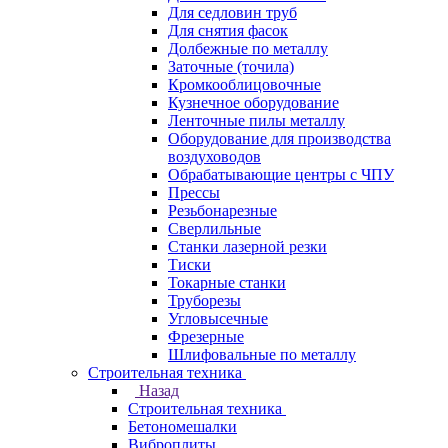
Для седловин труб
Для снятия фасок
Долбежные по металлу
Заточные (точила)
Кромкооблицовочные
Кузнечное оборудование
Ленточные пилы металлу
Оборудование для производства
воздуховодов
Обрабатывающие центры с ЧПУ
Прессы
Резьбонарезные
Сверлильные
Станки лазерной резки
Тиски
Токарные станки
Труборезы
Угловысечные
Фрезерные
Шлифовальные по металлу
Строительная техника
Назад
Строительная техника
Бетономешалки
Виброплиты