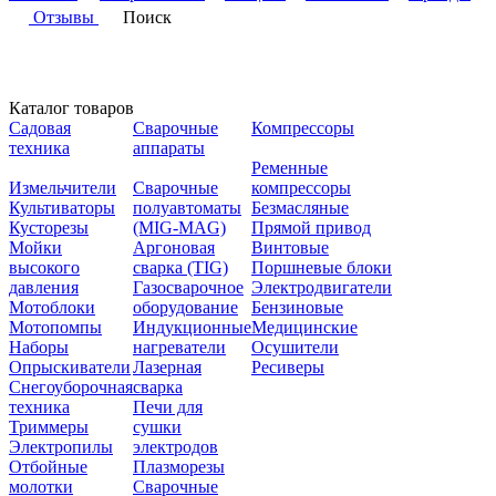
Отзывы
Поиск
Каталог товаров
Садовая
Сварочные
Компрессоры
техника
аппараты
Ременные
Измельчители
Сварочные
компрессоры
Культиваторы
полуавтоматы
Безмасляные
Кусторезы
(MIG-MAG)
Прямой привод
Мойки
Аргоновая
Винтовые
высокого
сварка (TIG)
Поршневые блоки
давления
Газосварочное
Электродвигатели
Мотоблоки
оборудование
Бензиновые
Мотопомпы
Индукционные
Медицинские
Наборы
нагреватели
Осушители
Опрыскиватели
Лазерная
Ресиверы
Снегоуборочная
сварка
техника
Печи для
Триммеры
сушки
Электропилы
электродов
Отбойные
Плазморезы
молотки
Сварочные