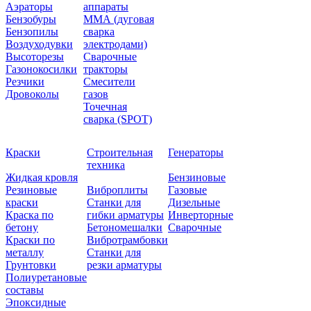
Аэраторы
аппараты
Бензобуры
ММА (дуговая
Бензопилы
сварка
Воздуходувки
электродами)
Высоторезы
Сварочные
Газонокосилки
тракторы
Резчики
Смесители
Дровоколы
газов
Точечная
сварка (SPOT)
Краски
Строительная
Генераторы
техника
Жидкая кровля
Бензиновые
Резиновые
Виброплиты
Газовые
краски
Станки для
Дизельные
Краска по
гибки арматуры
Инверторные
бетону
Бетономешалки
Сварочные
Краски по
Вибротрамбовки
металлу
Станки для
Грунтовки
резки арматуры
Полиуретановые
составы
Эпоксидные