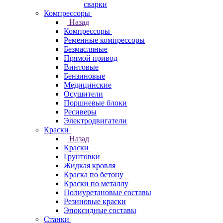
сварки
Компрессоры
Назад
Компрессоры
Ременные компрессоры
Безмасляные
Прямой привод
Винтовые
Бензиновые
Медицинские
Осушители
Поршневые блоки
Ресиверы
Электродвигатели
Краски
Назад
Краски
Грунтовки
Жидкая кровля
Краска по бетону
Краски по металлу
Полиуретановые составы
Резиновые краски
Эпоксидные составы
Станки