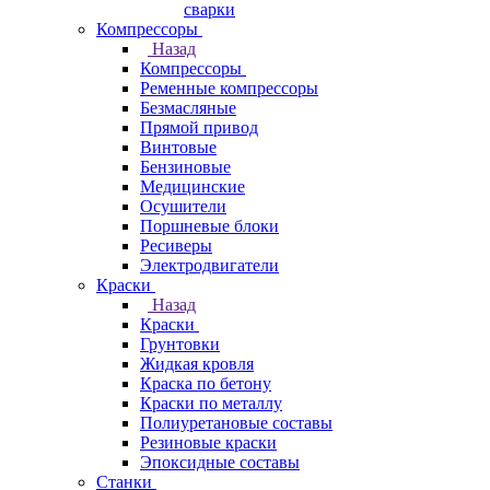
сварки
Компрессоры
Назад
Компрессоры
Ременные компрессоры
Безмасляные
Прямой привод
Винтовые
Бензиновые
Медицинские
Осушители
Поршневые блоки
Ресиверы
Электродвигатели
Краски
Назад
Краски
Грунтовки
Жидкая кровля
Краска по бетону
Краски по металлу
Полиуретановые составы
Резиновые краски
Эпоксидные составы
Станки