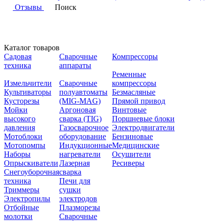
Отзывы
Поиск
Каталог товаров
Садовая
Сварочные
Компрессоры
техника
аппараты
Ременные
Измельчители
Сварочные
компрессоры
Культиваторы
полуавтоматы
Безмасляные
Кусторезы
(MIG-MAG)
Прямой привод
Мойки
Аргоновая
Винтовые
высокого
сварка (TIG)
Поршневые блоки
давления
Газосварочное
Электродвигатели
Мотоблоки
оборудование
Бензиновые
Мотопомпы
Индукционные
Медицинские
Наборы
нагреватели
Осушители
Опрыскиватели
Лазерная
Ресиверы
Снегоуборочная
сварка
техника
Печи для
Триммеры
сушки
Электропилы
электродов
Отбойные
Плазморезы
молотки
Сварочные