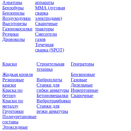
Аэраторы
аппараты
Бензобуры
ММА (дуговая
Бензопилы
сварка
Воздуходувки
электродами)
Высоторезы
Сварочные
Газонокосилки
тракторы
Резчики
Смесители
Дровоколы
газов
Точечная
сварка (SPOT)
Краски
Строительная
Генераторы
техника
Жидкая кровля
Бензиновые
Резиновые
Виброплиты
Газовые
краски
Станки для
Дизельные
Краска по
гибки арматуры
Инверторные
бетону
Бетономешалки
Сварочные
Краски по
Вибротрамбовки
металлу
Станки для
Грунтовки
резки арматуры
Полиуретановые
составы
Эпоксидные