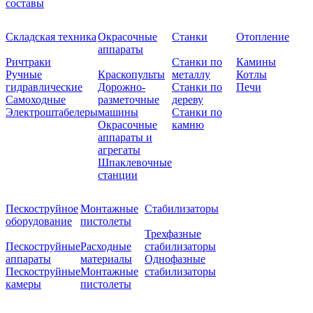
составы
Складская техника
Окрасочные
Станки
Отопление
аппараты
Ричтраки
Станки по
Камины
Ручные
Краскопульты
металлу
Котлы
гидравлические
Дорожно-
Станки по
Печи
Самоходные
разметочные
дереву
Электроштабелеры
машины
Станки по
Окрасочные
камню
аппараты и
агрегаты
Шпаклевочные
станции
Пескоструйное
Монтажные
Стабилизаторы
оборудование
пистолеты
Трехфазные
Пескоструйные
Расходные
стабилизаторы
аппараты
материалы
Однофазные
Пескоструйные
Монтажные
стабилизаторы
камеры
пистолеты