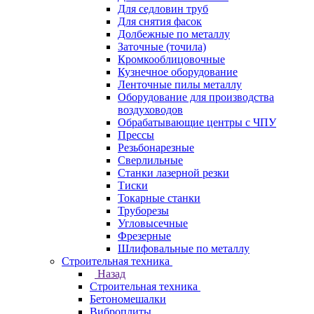
Для седловин труб
Для снятия фасок
Долбежные по металлу
Заточные (точила)
Кромкооблицовочные
Кузнечное оборудование
Ленточные пилы металлу
Оборудование для производства
воздуховодов
Обрабатывающие центры с ЧПУ
Прессы
Резьбонарезные
Сверлильные
Станки лазерной резки
Тиски
Токарные станки
Труборезы
Угловысечные
Фрезерные
Шлифовальные по металлу
Строительная техника
Назад
Строительная техника
Бетономешалки
Виброплиты