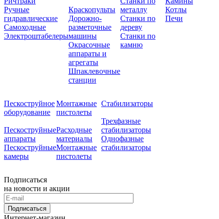
Ричтраки
Станки по
Камины
Ручные
Краскопульты
металлу
Котлы
гидравлические
Дорожно-
Станки по
Печи
Самоходные
разметочные
дереву
Электроштабелеры
машины
Станки по
Окрасочные
камню
аппараты и
агрегаты
Шпаклевочные
станции
Пескоструйное
Монтажные
Стабилизаторы
оборудование
пистолеты
Трехфазные
Пескоструйные
Расходные
стабилизаторы
аппараты
материалы
Однофазные
Пескоструйные
Монтажные
стабилизаторы
камеры
пистолеты
Подписаться
на новости и акции
Подписаться
Интернет-магазин