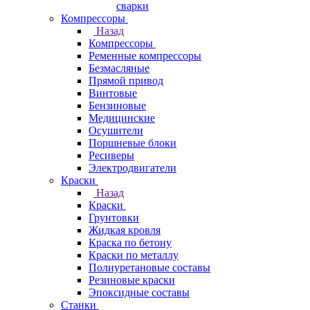
сварки
Компрессоры
Назад
Компрессоры
Ременные компрессоры
Безмасляные
Прямой привод
Винтовые
Бензиновые
Медицинские
Осушители
Поршневые блоки
Ресиверы
Электродвигатели
Краски
Назад
Краски
Грунтовки
Жидкая кровля
Краска по бетону
Краски по металлу
Полиуретановые составы
Резиновые краски
Эпоксидные составы
Станки