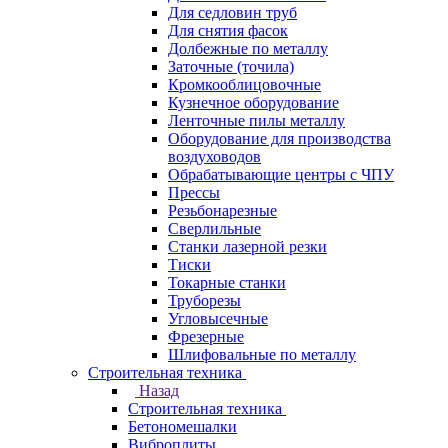
Для седловин труб
Для снятия фасок
Долбежные по металлу
Заточные (точила)
Кромкооблицовочные
Кузнечное оборудование
Ленточные пилы металлу
Оборудование для производства
воздуховодов
Обрабатывающие центры с ЧПУ
Прессы
Резьбонарезные
Сверлильные
Станки лазерной резки
Тиски
Токарные станки
Труборезы
Угловысечные
Фрезерные
Шлифовальные по металлу
Строительная техника
Назад
Строительная техника
Бетономешалки
Виброплиты