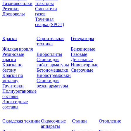
Газонокосилки
тракторы
Резчики
Смесители
Дровоколы
газов
Точечная
сварка (SPOT)
Краски
Строительная
Генераторы
техника
Жидкая кровля
Бензиновые
Резиновые
Виброплиты
Газовые
краски
Станки для
Дизельные
Краска по
гибки арматуры
Инверторные
бетону
Бетономешалки
Сварочные
Краски по
Вибротрамбовки
металлу
Станки для
Грунтовки
резки арматуры
Полиуретановые
составы
Эпоксидные
составы
Складская техника
Окрасочные
Станки
Отопление
аппараты