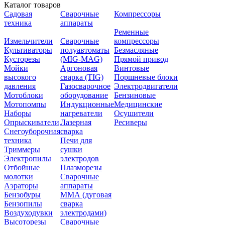
Каталог товаров
Садовая
Сварочные
Компрессоры
техника
аппараты
Ременные
Измельчители
Сварочные
компрессоры
Культиваторы
полуавтоматы
Безмасляные
Кусторезы
(MIG-MAG)
Прямой привод
Мойки
Аргоновая
Винтовые
высокого
сварка (TIG)
Поршневые блоки
давления
Газосварочное
Электродвигатели
Мотоблоки
оборудование
Бензиновые
Мотопомпы
Индукционные
Медицинские
Наборы
нагреватели
Осушители
Опрыскиватели
Лазерная
Ресиверы
Снегоуборочная
сварка
техника
Печи для
Триммеры
сушки
Электропилы
электродов
Отбойные
Плазморезы
молотки
Сварочные
Аэраторы
аппараты
Бензобуры
ММА (дуговая
Бензопилы
сварка
Воздуходувки
электродами)
Высоторезы
Сварочные