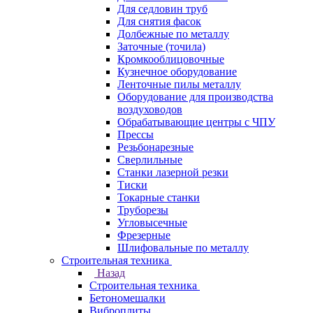
Для седловин труб
Для снятия фасок
Долбежные по металлу
Заточные (точила)
Кромкооблицовочные
Кузнечное оборудование
Ленточные пилы металлу
Оборудование для производства
воздуховодов
Обрабатывающие центры с ЧПУ
Прессы
Резьбонарезные
Сверлильные
Станки лазерной резки
Тиски
Токарные станки
Труборезы
Угловысечные
Фрезерные
Шлифовальные по металлу
Строительная техника
Назад
Строительная техника
Бетономешалки
Виброплиты