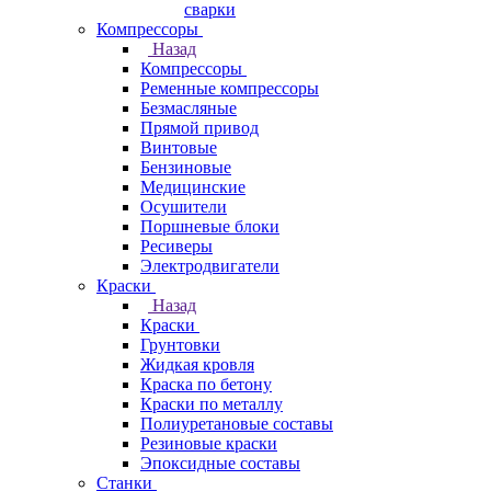
сварки
Компрессоры
Назад
Компрессоры
Ременные компрессоры
Безмасляные
Прямой привод
Винтовые
Бензиновые
Медицинские
Осушители
Поршневые блоки
Ресиверы
Электродвигатели
Краски
Назад
Краски
Грунтовки
Жидкая кровля
Краска по бетону
Краски по металлу
Полиуретановые составы
Резиновые краски
Эпоксидные составы
Станки