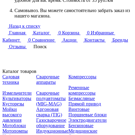
удобное для вас время. Стоимость от 35 руб./км
Самовывоз. Вы можете самостоятельно забрать заказ из
нашего магазина.
Назад к списку
Главная
Каталог
0
Корзина
0
Избранные
Кабинет
0
Сравнение
Акции
Контакты
Бренды
Отзывы
Поиск
Каталог товаров
Садовая
Сварочные
Компрессоры
техника
аппараты
Ременные
Измельчители
Сварочные
компрессоры
Культиваторы
полуавтоматы
Безмасляные
Кусторезы
(MIG-MAG)
Прямой привод
Мойки
Аргоновая
Винтовые
высокого
сварка (TIG)
Поршневые блоки
давления
Газосварочное
Электродвигатели
Мотоблоки
оборудование
Бензиновые
Мотопомпы
Индукционные
Медицинские