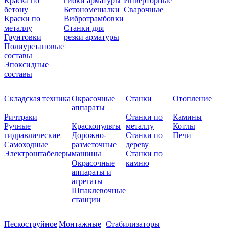
Краска по
гибки арматуры
Инверторные
бетону
Бетономешалки
Сварочные
Краски по
Вибротрамбовки
металлу
Станки для
Грунтовки
резки арматуры
Полиуретановые
составы
Эпоксидные
составы
Складская техника
Окрасочные
Станки
Отопление
аппараты
Ричтраки
Станки по
Камины
Ручные
Краскопульты
металлу
Котлы
гидравлические
Дорожно-
Станки по
Печи
Самоходные
разметочные
дереву
Электроштабелеры
машины
Станки по
Окрасочные
камню
аппараты и
агрегаты
Шпаклевочные
станции
Пескоструйное
Монтажные
Стабилизаторы