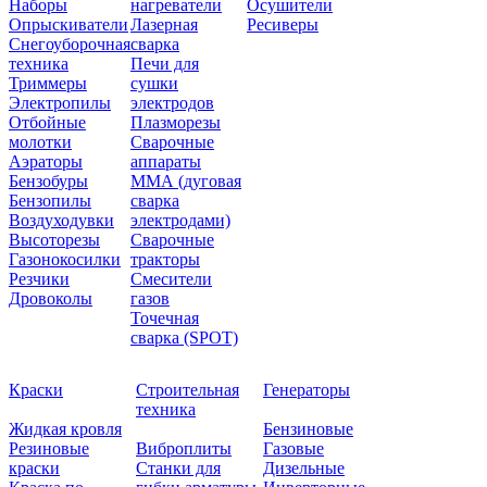
Наборы
нагреватели
Осушители
Опрыскиватели
Лазерная
Ресиверы
Снегоуборочная
сварка
техника
Печи для
Триммеры
сушки
Электропилы
электродов
Отбойные
Плазморезы
молотки
Сварочные
Аэраторы
аппараты
Бензобуры
ММА (дуговая
Бензопилы
сварка
Воздуходувки
электродами)
Высоторезы
Сварочные
Газонокосилки
тракторы
Резчики
Смесители
Дровоколы
газов
Точечная
сварка (SPOT)
Краски
Строительная
Генераторы
техника
Жидкая кровля
Бензиновые
Резиновые
Виброплиты
Газовые
краски
Станки для
Дизельные