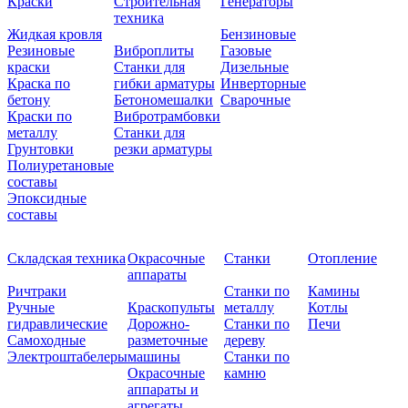
Краски
Строительная
Генераторы
техника
Жидкая кровля
Бензиновые
Резиновые
Виброплиты
Газовые
краски
Станки для
Дизельные
Краска по
гибки арматуры
Инверторные
бетону
Бетономешалки
Сварочные
Краски по
Вибротрамбовки
металлу
Станки для
Грунтовки
резки арматуры
Полиуретановые
составы
Эпоксидные
составы
Складская техника
Окрасочные
Станки
Отопление
аппараты
Ричтраки
Станки по
Камины
Ручные
Краскопульты
металлу
Котлы
гидравлические
Дорожно-
Станки по
Печи
Самоходные
разметочные
дереву
Электроштабелеры
машины
Станки по
Окрасочные
камню
аппараты и
агрегаты