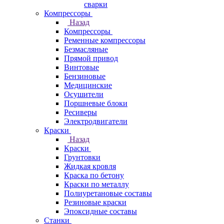
сварки
Компрессоры
Назад
Компрессоры
Ременные компрессоры
Безмасляные
Прямой привод
Винтовые
Бензиновые
Медицинские
Осушители
Поршневые блоки
Ресиверы
Электродвигатели
Краски
Назад
Краски
Грунтовки
Жидкая кровля
Краска по бетону
Краски по металлу
Полиуретановые составы
Резиновые краски
Эпоксидные составы
Станки