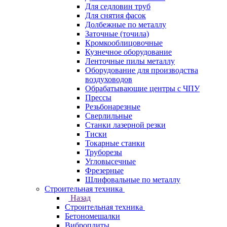
Для седловин труб
Для снятия фасок
Долбежные по металлу
Заточные (точила)
Кромкооблицовочные
Кузнечное оборудование
Ленточные пилы металлу
Оборудование для производства
воздуховодов
Обрабатывающие центры с ЧПУ
Прессы
Резьбонарезные
Сверлильные
Станки лазерной резки
Тиски
Токарные станки
Труборезы
Угловысечные
Фрезерные
Шлифовальные по металлу
Строительная техника
Назад
Строительная техника
Бетономешалки
Виброплиты