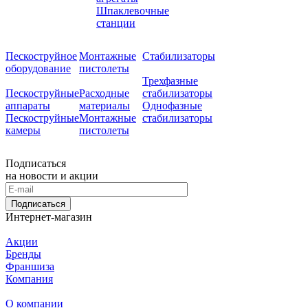
Шпаклевочные
станции
Пескоструйное
Монтажные
Стабилизаторы
оборудование
пистолеты
Трехфазные
Пескоструйные
Расходные
стабилизаторы
аппараты
материалы
Однофазные
Пескоструйные
Монтажные
стабилизаторы
камеры
пистолеты
Подписаться
на новости и акции
Подписаться
Интернет-магазин
Акции
Бренды
Франшиза
Компания
О компании