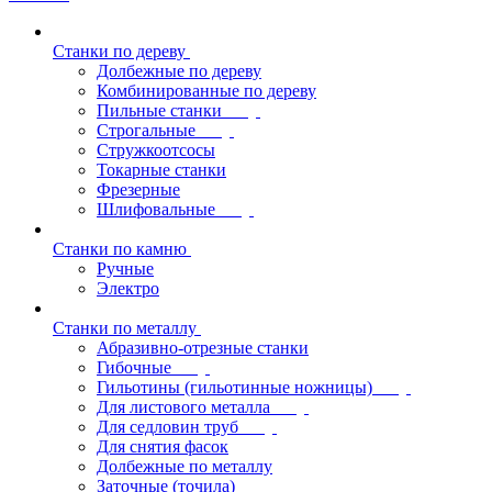
Станки по дереву
Долбежные по дереву
Комбинированные по дереву
Пильные станки
Строгальные
Стружкоотсосы
Токарные станки
Фрезерные
Шлифовальные
Станки по камню
Ручные
Электро
Станки по металлу
Абразивно-отрезные станки
Гибочные
Гильотины (гильотинные ножницы)
Для листового металла
Для седловин труб
Для снятия фасок
Долбежные по металлу
Заточные (точила)