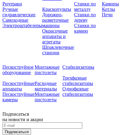
Ричтраки
Станки по
Камины
Ручные
Краскопульты
металлу
Котлы
гидравлические
Дорожно-
Станки по
Печи
Самоходные
разметочные
дереву
Электроштабелеры
машины
Станки по
Окрасочные
камню
аппараты и
агрегаты
Шпаклевочные
станции
Пескоструйное
Монтажные
Стабилизаторы
оборудование
пистолеты
Трехфазные
Пескоструйные
Расходные
стабилизаторы
аппараты
материалы
Однофазные
Пескоструйные
Монтажные
стабилизаторы
камеры
пистолеты
Подписаться
на новости и акции
Подписаться