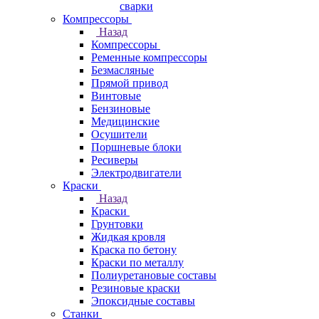
сварки
Компрессоры
Назад
Компрессоры
Ременные компрессоры
Безмасляные
Прямой привод
Винтовые
Бензиновые
Медицинские
Осушители
Поршневые блоки
Ресиверы
Электродвигатели
Краски
Назад
Краски
Грунтовки
Жидкая кровля
Краска по бетону
Краски по металлу
Полиуретановые составы
Резиновые краски
Эпоксидные составы
Станки