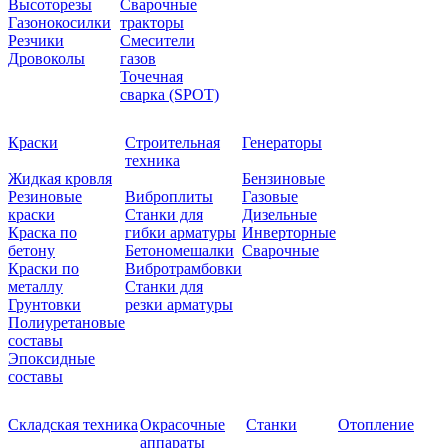
Высоторезы
Сварочные
Газонокосилки
тракторы
Резчики
Смесители
Дровоколы
газов
Точечная
сварка (SPOT)
Краски
Строительная
Генераторы
техника
Жидкая кровля
Бензиновые
Резиновые
Виброплиты
Газовые
краски
Станки для
Дизельные
Краска по
гибки арматуры
Инверторные
бетону
Бетономешалки
Сварочные
Краски по
Вибротрамбовки
металлу
Станки для
Грунтовки
резки арматуры
Полиуретановые
составы
Эпоксидные
составы
Складская техника
Окрасочные
Станки
Отопление
аппараты