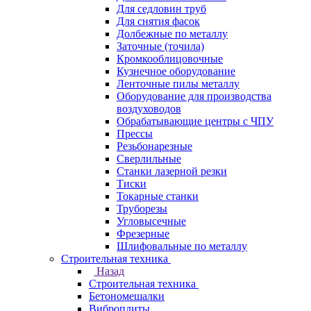
Для седловин труб
Для снятия фасок
Долбежные по металлу
Заточные (точила)
Кромкооблицовочные
Кузнечное оборудование
Ленточные пилы металлу
Оборудование для производства
воздуховодов
Обрабатывающие центры с ЧПУ
Прессы
Резьбонарезные
Сверлильные
Станки лазерной резки
Тиски
Токарные станки
Труборезы
Угловысечные
Фрезерные
Шлифовальные по металлу
Строительная техника
Назад
Строительная техника
Бетономешалки
Виброплиты