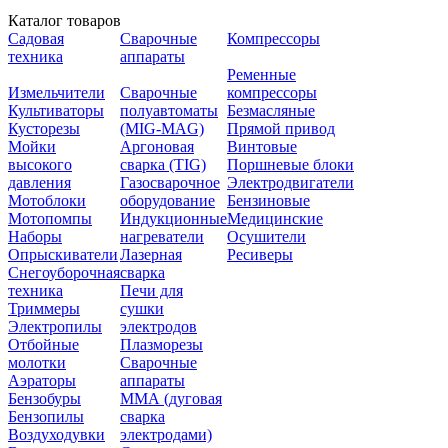
Каталог товаров
Садовая
Сварочные
Компрессоры
техника
аппараты
Ременные
Измельчители
Сварочные
компрессоры
Культиваторы
полуавтоматы
Безмасляные
Кусторезы
(MIG-MAG)
Прямой привод
Мойки
Аргоновая
Винтовые
высокого
сварка (TIG)
Поршневые блоки
давления
Газосварочное
Электродвигатели
Мотоблоки
оборудование
Бензиновые
Мотопомпы
Индукционные
Медицинские
Наборы
нагреватели
Осушители
Опрыскиватели
Лазерная
Ресиверы
Снегоуборочная
сварка
техника
Печи для
Триммеры
сушки
Электропилы
электродов
Отбойные
Плазморезы
молотки
Сварочные
Аэраторы
аппараты
Бензобуры
ММА (дуговая
Бензопилы
сварка
Воздуходувки
электродами)