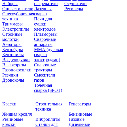
Наборы
нагреватели
Осушители
Опрыскиватели
Лазерная
Ресиверы
Снегоуборочная
сварка
техника
Печи для
Триммеры
сушки
Электропилы
электродов
Отбойные
Плазморезы
молотки
Сварочные
Аэраторы
аппараты
Бензобуры
ММА (дуговая
Бензопилы
сварка
Воздуходувки
электродами)
Высоторезы
Сварочные
Газонокосилки
тракторы
Резчики
Смесители
Дровоколы
газов
Точечная
сварка (SPOT)
Краски
Строительная
Генераторы
техника
Жидкая кровля
Бензиновые
Резиновые
Виброплиты
Газовые
краски
Станки для
Дизельные