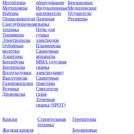
Мотоблоки
оборудование
Бензиновые
Мотопомпы
Индукционные
Медицинские
Наборы
нагреватели
Осушители
Опрыскиватели
Лазерная
Ресиверы
Снегоуборочная
сварка
техника
Печи для
Триммеры
сушки
Электропилы
электродов
Отбойные
Плазморезы
молотки
Сварочные
Аэраторы
аппараты
Бензобуры
ММА (дуговая
Бензопилы
сварка
Воздуходувки
электродами)
Высоторезы
Сварочные
Газонокосилки
тракторы
Резчики
Смесители
Дровоколы
газов
Точечная
сварка (SPOT)
Краски
Строительная
Генераторы
техника
Жидкая кровля
Бензиновые