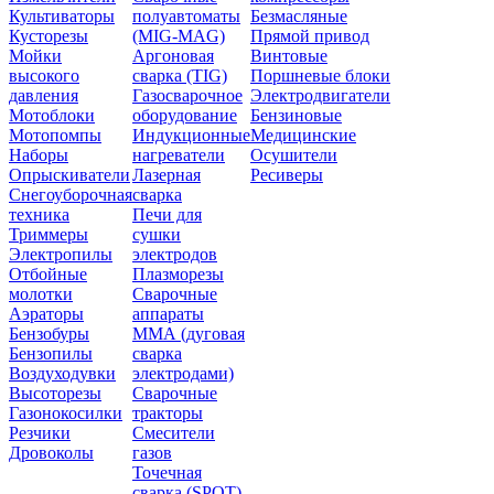
Культиваторы
полуавтоматы
Безмасляные
Кусторезы
(MIG-MAG)
Прямой привод
Мойки
Аргоновая
Винтовые
высокого
сварка (TIG)
Поршневые блоки
давления
Газосварочное
Электродвигатели
Мотоблоки
оборудование
Бензиновые
Мотопомпы
Индукционные
Медицинские
Наборы
нагреватели
Осушители
Опрыскиватели
Лазерная
Ресиверы
Снегоуборочная
сварка
техника
Печи для
Триммеры
сушки
Электропилы
электродов
Отбойные
Плазморезы
молотки
Сварочные
Аэраторы
аппараты
Бензобуры
ММА (дуговая
Бензопилы
сварка
Воздуходувки
электродами)
Высоторезы
Сварочные
Газонокосилки
тракторы
Резчики
Смесители
Дровоколы
газов
Точечная
сварка (SPOT)