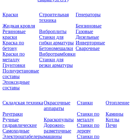
Краски
Строительная
Генераторы
техника
Жидкая кровля
Бензиновые
Резиновые
Виброплиты
Газовые
краски
Станки для
Дизельные
Краска по
гибки арматуры
Инверторные
бетону
Бетономешалки
Сварочные
Краски по
Вибротрамбовки
металлу
Станки для
Грунтовки
резки арматуры
Полиуретановые
составы
Эпоксидные
составы
Складская техника
Окрасочные
Станки
Отопление
аппараты
Ричтраки
Станки по
Камины
Ручные
Краскопульты
металлу
Котлы
гидравлические
Дорожно-
Станки по
Печи
Самоходные
разметочные
дереву
Электроштабелеры
машины
Станки по