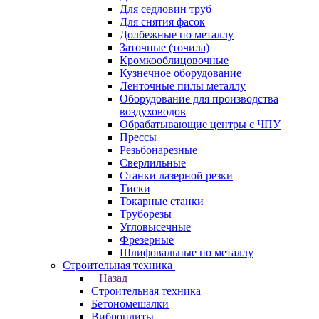
Для седловин труб
Для снятия фасок
Долбежные по металлу
Заточные (точила)
Кромкооблицовочные
Кузнечное оборудование
Ленточные пилы металлу
Оборудование для производства
воздуховодов
Обрабатывающие центры с ЧПУ
Прессы
Резьбонарезные
Сверлильные
Станки лазерной резки
Тиски
Токарные станки
Труборезы
Угловысечные
Фрезерные
Шлифовальные по металлу
Строительная техника
Назад
Строительная техника
Бетономешалки
Виброплиты