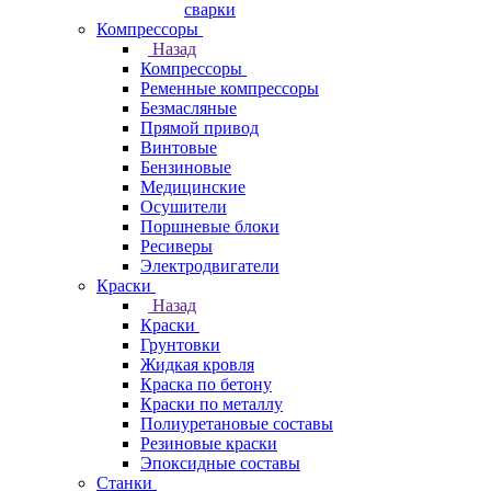
сварки
Компрессоры
Назад
Компрессоры
Ременные компрессоры
Безмасляные
Прямой привод
Винтовые
Бензиновые
Медицинские
Осушители
Поршневые блоки
Ресиверы
Электродвигатели
Краски
Назад
Краски
Грунтовки
Жидкая кровля
Краска по бетону
Краски по металлу
Полиуретановые составы
Резиновые краски
Эпоксидные составы
Станки