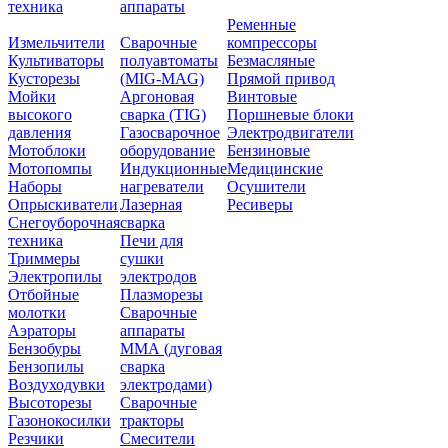
техника
аппараты
Ременные
Измельчители
Сварочные
компрессоры
Культиваторы
полуавтоматы
Безмасляные
Кусторезы
(MIG-MAG)
Прямой привод
Мойки
Аргоновая
Винтовые
высокого
сварка (TIG)
Поршневые блоки
давления
Газосварочное
Электродвигатели
Мотоблоки
оборудование
Бензиновые
Мотопомпы
Индукционные
Медицинские
Наборы
нагреватели
Осушители
Опрыскиватели
Лазерная
Ресиверы
Снегоуборочная
сварка
техника
Печи для
Триммеры
сушки
Электропилы
электродов
Отбойные
Плазморезы
молотки
Сварочные
Аэраторы
аппараты
Бензобуры
ММА (дуговая
Бензопилы
сварка
Воздуходувки
электродами)
Высоторезы
Сварочные
Газонокосилки
тракторы
Резчики
Смесители