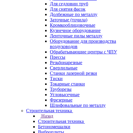
Для седловин труб
Для снятия фасок
Долбежные по металлу
Заточные (точила)
Кромкооблицовочные
Кузнечное оборудование
Ленточные пилы металлу
Оборудование для производства
воздуховодов
Обрабатывающие центры с ЧПУ
Прессы
Резьбонарезные
Сверлильные
Станки лазерной резки
Тиски
Токарные станки
Труборезы
Угловысечные
Фрезерные
Шлифовальные по металлу
Строительная техника
Назад
Строительная техника
Бетономешалки
Виброплиты