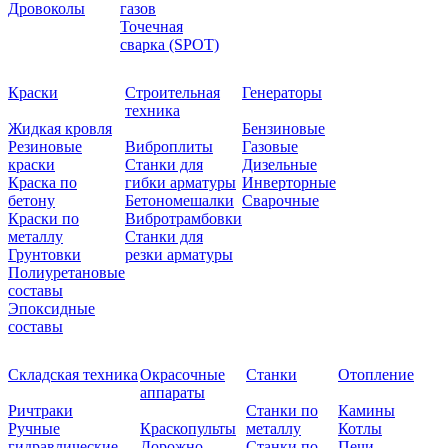
Дровоколы
газов
Точечная
сварка (SPOT)
Краски
Строительная
Генераторы
техника
Жидкая кровля
Бензиновые
Резиновые
Виброплиты
Газовые
краски
Станки для
Дизельные
Краска по
гибки арматуры
Инверторные
бетону
Бетономешалки
Сварочные
Краски по
Вибротрамбовки
металлу
Станки для
Грунтовки
резки арматуры
Полиуретановые
составы
Эпоксидные
составы
Складская техника
Окрасочные
Станки
Отопление
аппараты
Ричтраки
Станки по
Камины
Ручные
Краскопульты
металлу
Котлы
гидравлические
Дорожно-
Станки по
Печи