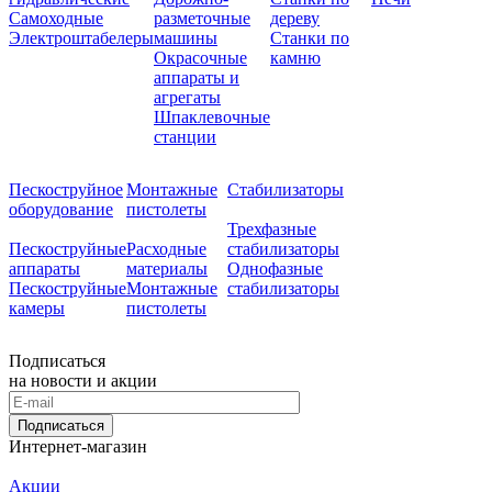
Самоходные
разметочные
дереву
Электроштабелеры
машины
Станки по
Окрасочные
камню
аппараты и
агрегаты
Шпаклевочные
станции
Пескоструйное
Монтажные
Стабилизаторы
оборудование
пистолеты
Трехфазные
Пескоструйные
Расходные
стабилизаторы
аппараты
материалы
Однофазные
Пескоструйные
Монтажные
стабилизаторы
камеры
пистолеты
Подписаться
на новости и акции
Подписаться
Интернет-магазин
Акции