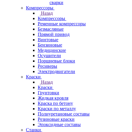
сварки
Компрессоры
Назад
Компрессоры
Ременные компрессоры
Безмасляные
Прямой привод
Винтовые
Бензиновые
Медицинские
Осушители
Поршневые блоки
Ресиверы
Электродвигатели
Краски
Назад
Краски
Грунтовки
Жидкая кровля
Краска по бетону
Краски по металлу
Полиуретановые составы
Резиновые краски
Эпоксидные составы
Станки