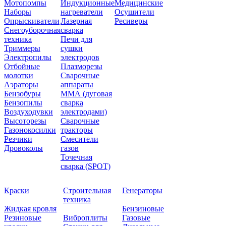
Мотопомпы
Индукционные
Медицинские
Наборы
нагреватели
Осушители
Опрыскиватели
Лазерная
Ресиверы
Снегоуборочная
сварка
техника
Печи для
Триммеры
сушки
Электропилы
электродов
Отбойные
Плазморезы
молотки
Сварочные
Аэраторы
аппараты
Бензобуры
ММА (дуговая
Бензопилы
сварка
Воздуходувки
электродами)
Высоторезы
Сварочные
Газонокосилки
тракторы
Резчики
Смесители
Дровоколы
газов
Точечная
сварка (SPOT)
Краски
Строительная
Генераторы
техника
Жидкая кровля
Бензиновые
Резиновые
Виброплиты
Газовые