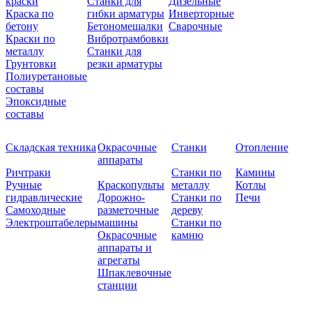
краски
Станки для
Дизельные
Краска по
гибки арматуры
Инверторные
бетону
Бетономешалки
Сварочные
Краски по
Вибротрамбовки
металлу
Станки для
Грунтовки
резки арматуры
Полиуретановые
составы
Эпоксидные
составы
Складская техника
Окрасочные
Станки
Отопление
аппараты
Ричтраки
Станки по
Камины
Ручные
Краскопульты
металлу
Котлы
гидравлические
Дорожно-
Станки по
Печи
Самоходные
разметочные
дереву
Электроштабелеры
машины
Станки по
Окрасочные
камню
аппараты и
агрегаты
Шпаклевочные
станции