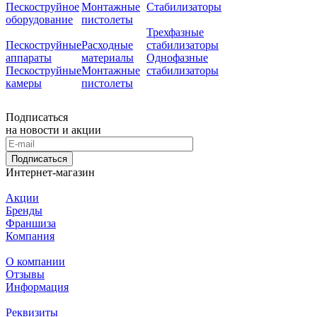
Пескоструйное
Монтажные
Стабилизаторы
оборудование
пистолеты
Трехфазные
Пескоструйные
Расходные
стабилизаторы
аппараты
материалы
Однофазные
Пескоструйные
Монтажные
стабилизаторы
камеры
пистолеты
Подписаться
на новости и акции
Подписаться
Интернет-магазин
Акции
Бренды
Франшиза
Компания
О компании
Отзывы
Информация
Реквизиты