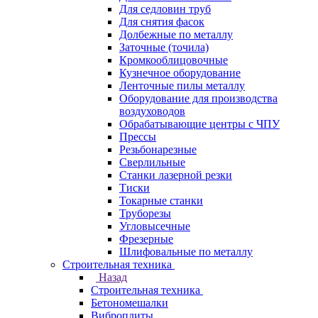
Для седловин труб
Для снятия фасок
Долбежные по металлу
Заточные (точила)
Кромкооблицовочные
Кузнечное оборудование
Ленточные пилы металлу
Оборудование для производства
воздуховодов
Обрабатывающие центры с ЧПУ
Прессы
Резьбонарезные
Сверлильные
Станки лазерной резки
Тиски
Токарные станки
Труборезы
Угловысечные
Фрезерные
Шлифовальные по металлу
Строительная техника
Назад
Строительная техника
Бетономешалки
Виброплиты