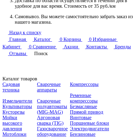
Доставка по области осуществляется в течении дня в
удобное для вас время. Стоимость от 35 руб./км
Самовывоз. Вы можете самостоятельно забрать заказ из
нашего магазина.
Назад к списку
Главная
Каталог
0
Корзина
0
Избранные
Кабинет
0
Сравнение
Акции
Контакты
Бренды
Отзывы
Поиск
Каталог товаров
Садовая
Сварочные
Компрессоры
техника
аппараты
Ременные
Измельчители
Сварочные
компрессоры
Культиваторы
полуавтоматы
Безмасляные
Кусторезы
(MIG-MAG)
Прямой привод
Мойки
Аргоновая
Винтовые
высокого
сварка (TIG)
Поршневые блоки
давления
Газосварочное
Электродвигатели
Мотоблоки
оборудование
Бензиновые