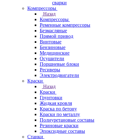
сварки
Компрессоры
Назад
Компрессоры
Ременные компрессоры
Безмасляные
Прямой привод
Винтовые
Бензиновые
Медицинские
Осушители
Поршневые блоки
Ресиверы
Электродвигатели
Краски
Назад
Краски
Грунтовки
Жидкая кровля
Краска по бетону
Краски по металлу
Полиуретановые составы
Резиновые краски
Эпоксидные составы
Станки