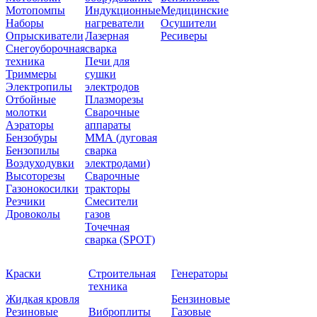
Мотопомпы
Индукционные
Медицинские
Наборы
нагреватели
Осушители
Опрыскиватели
Лазерная
Ресиверы
Снегоуборочная
сварка
техника
Печи для
Триммеры
сушки
Электропилы
электродов
Отбойные
Плазморезы
молотки
Сварочные
Аэраторы
аппараты
Бензобуры
ММА (дуговая
Бензопилы
сварка
Воздуходувки
электродами)
Высоторезы
Сварочные
Газонокосилки
тракторы
Резчики
Смесители
Дровоколы
газов
Точечная
сварка (SPOT)
Краски
Строительная
Генераторы
техника
Жидкая кровля
Бензиновые
Резиновые
Виброплиты
Газовые