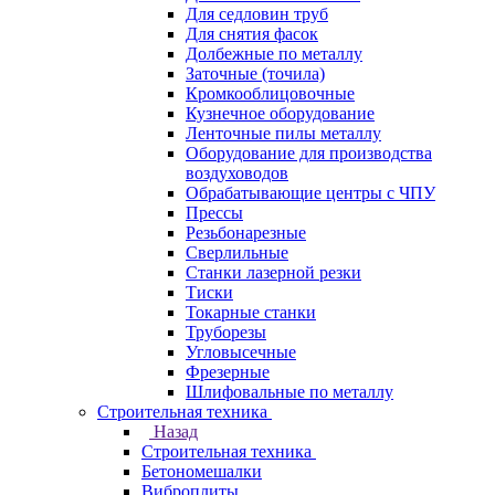
Для седловин труб
Для снятия фасок
Долбежные по металлу
Заточные (точила)
Кромкооблицовочные
Кузнечное оборудование
Ленточные пилы металлу
Оборудование для производства
воздуховодов
Обрабатывающие центры с ЧПУ
Прессы
Резьбонарезные
Сверлильные
Станки лазерной резки
Тиски
Токарные станки
Труборезы
Угловысечные
Фрезерные
Шлифовальные по металлу
Строительная техника
Назад
Строительная техника
Бетономешалки
Виброплиты