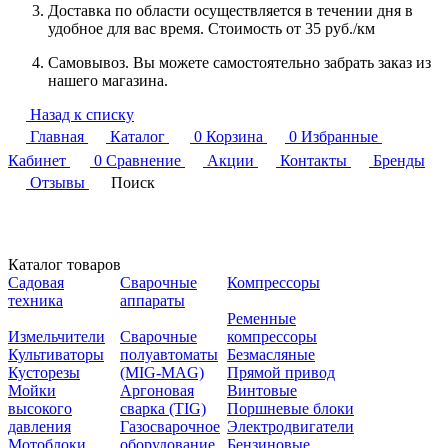
Доставка по области осуществляется в течении дня в
удобное для вас время. Стоимость от 35 руб./км
Самовывоз. Вы можете самостоятельно забрать заказ из
нашего магазина.
Назад к списку
Главная
Каталог
0
Корзина
0
Избранные
Кабинет
0
Сравнение
Акции
Контакты
Бренды
Отзывы
Поиск
Каталог товаров
Садовая
Сварочные
Компрессоры
техника
аппараты
Ременные
Измельчители
Сварочные
компрессоры
Культиваторы
полуавтоматы
Безмасляные
Кусторезы
(MIG-MAG)
Прямой привод
Мойки
Аргоновая
Винтовые
высокого
сварка (TIG)
Поршневые блоки
давления
Газосварочное
Электродвигатели
Мотоблоки
оборудование
Бензиновые