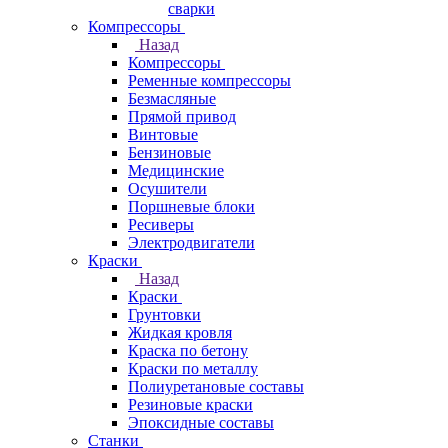
сварки
Компрессоры
Назад
Компрессоры
Ременные компрессоры
Безмасляные
Прямой привод
Винтовые
Бензиновые
Медицинские
Осушители
Поршневые блоки
Ресиверы
Электродвигатели
Краски
Назад
Краски
Грунтовки
Жидкая кровля
Краска по бетону
Краски по металлу
Полиуретановые составы
Резиновые краски
Эпоксидные составы
Станки