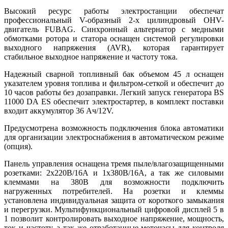
Высокий ресурс работы электростанции обеспечат
профессиональный V-образный 2-х цилиндровый OHV-
двигатель FUBAG. Синхронный альтернатор с медными
обмотками ротора и статора оснащен системой регулировки
выходного напряжения (AVR), которая гарантирует
стабильное выходное напряжение и частоту тока.
Надежный сварной топливный бак объемом 45 л оснащен
указателем уровня топлива и фильтром-сеткой и обеспечит до
10 часов работы без дозаправки. Легкий запуск генератора BS
11000 DA ES обеспечит электростартер, в комплект поставки
входит аккумулятор 36 Ач/12V.
Предусмотрена возможность подключения блока автоматики
для организации электроснабжения в автоматическом режиме
(опция).
Панель управления оснащена тремя пыле/влагозащищенными
розетками: 2х220В/16А и 1х380В/16А, а так же силовыми
клеммами на 380В для возможности подключить
нагруженных потребителей. На розетки и клеммы
установлена индивидуальная защита от короткого замыкания
и перегрузки. Мультифункциональный цифровой дисплей 5 в
1 позволит контролировать выходное напряжение, мощность,
ток и частоту, а так же отработанные моточасы для контроля