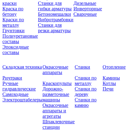
краски
Станки для
Дизельные
Краска по
гибки арматуры
Инверторные
бетону
Бетономешалки
Сварочные
Краски по
Вибротрамбовки
металлу
Станки для
Грунтовки
резки арматуры
Полиуретановые
составы
Эпоксидные
составы
Складская техника
Окрасочные
Станки
Отопление
аппараты
Ричтраки
Станки по
Камины
Ручные
Краскопульты
металлу
Котлы
гидравлические
Дорожно-
Станки по
Печи
Самоходные
разметочные
дереву
Электроштабелеры
машины
Станки по
Окрасочные
камню
аппараты и
агрегаты
Шпаклевочные
станции