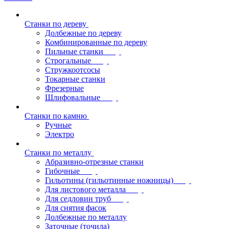
Станки по дереву
Долбежные по дереву
Комбинированные по дереву
Пильные станки
Строгальные
Стружкоотсосы
Токарные станки
Фрезерные
Шлифовальные
Станки по камню
Ручные
Электро
Станки по металлу
Абразивно-отрезные станки
Гибочные
Гильотины (гильотинные ножницы)
Для листового металла
Для седловин труб
Для снятия фасок
Долбежные по металлу
Заточные (точила)