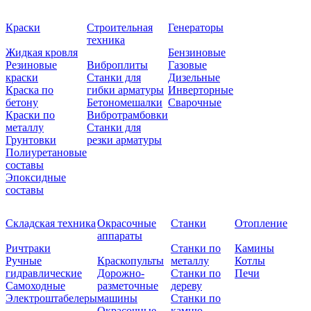
Краски
Строительная
Генераторы
техника
Жидкая кровля
Бензиновые
Резиновые
Виброплиты
Газовые
краски
Станки для
Дизельные
Краска по
гибки арматуры
Инверторные
бетону
Бетономешалки
Сварочные
Краски по
Вибротрамбовки
металлу
Станки для
Грунтовки
резки арматуры
Полиуретановые
составы
Эпоксидные
составы
Складская техника
Окрасочные
Станки
Отопление
аппараты
Ричтраки
Станки по
Камины
Ручные
Краскопульты
металлу
Котлы
гидравлические
Дорожно-
Станки по
Печи
Самоходные
разметочные
дереву
Электроштабелеры
машины
Станки по
Окрасочные
камню