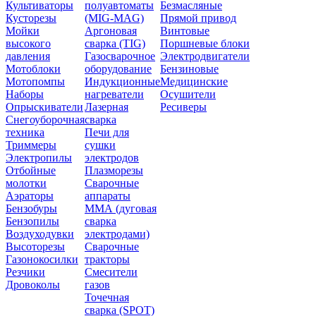
Культиваторы
полуавтоматы
Безмасляные
Кусторезы
(MIG-MAG)
Прямой привод
Мойки
Аргоновая
Винтовые
высокого
сварка (TIG)
Поршневые блоки
давления
Газосварочное
Электродвигатели
Мотоблоки
оборудование
Бензиновые
Мотопомпы
Индукционные
Медицинские
Наборы
нагреватели
Осушители
Опрыскиватели
Лазерная
Ресиверы
Снегоуборочная
сварка
техника
Печи для
Триммеры
сушки
Электропилы
электродов
Отбойные
Плазморезы
молотки
Сварочные
Аэраторы
аппараты
Бензобуры
ММА (дуговая
Бензопилы
сварка
Воздуходувки
электродами)
Высоторезы
Сварочные
Газонокосилки
тракторы
Резчики
Смесители
Дровоколы
газов
Точечная
сварка (SPOT)