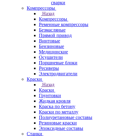
сварки
Компрессоры
Назад
Компрессоры
Ременные компрессоры
Безмасляные
Прямой привод
Винтовые
Бензиновые
Медицинские
Осушители
Поршневые блоки
Ресиверы
Электродвигатели
Краски
Назад
Краски
Грунтовки
Жидкая кровля
Краска по бетону
Краски по металлу
Полиуретановые составы
Резиновые краски
Эпоксидные составы
Станки