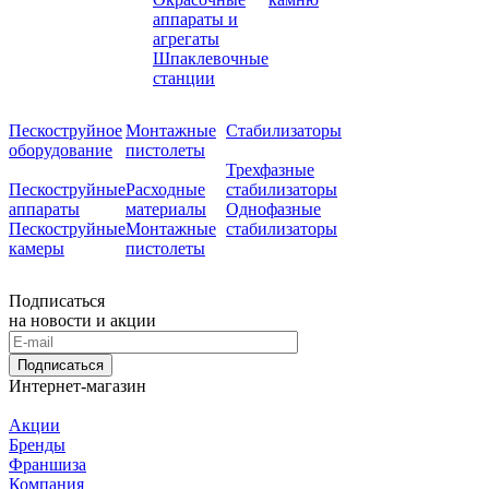
аппараты и
агрегаты
Шпаклевочные
станции
Пескоструйное
Монтажные
Стабилизаторы
оборудование
пистолеты
Трехфазные
Пескоструйные
Расходные
стабилизаторы
аппараты
материалы
Однофазные
Пескоструйные
Монтажные
стабилизаторы
камеры
пистолеты
Подписаться
на новости и акции
Подписаться
Интернет-магазин
Акции
Бренды
Франшиза
Компания