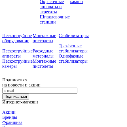
Окрасочные
камню
аппараты и
агрегаты
Шпаклевочные
станции
Пескоструйное
Монтажные
Стабилизаторы
оборудование
пистолеты
Трехфазные
Пескоструйные
Расходные
стабилизаторы
аппараты
материалы
Однофазные
Пескоструйные
Монтажные
стабилизаторы
камеры
пистолеты
Подписаться
на новости и акции
Подписаться
Интернет-магазин
Акции
Бренды
Франшиза