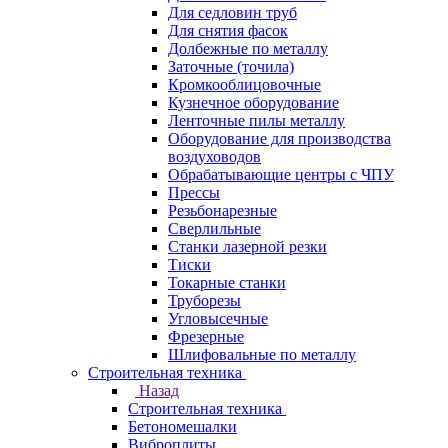
Для седловин труб
Для снятия фасок
Долбежные по металлу
Заточные (точила)
Кромкооблицовочные
Кузнечное оборудование
Ленточные пилы металлу
Оборудование для производства
воздуховодов
Обрабатывающие центры с ЧПУ
Прессы
Резьбонарезные
Сверлильные
Станки лазерной резки
Тиски
Токарные станки
Труборезы
Угловысечные
Фрезерные
Шлифовальные по металлу
Строительная техника
Назад
Строительная техника
Бетономешалки
Виброплиты