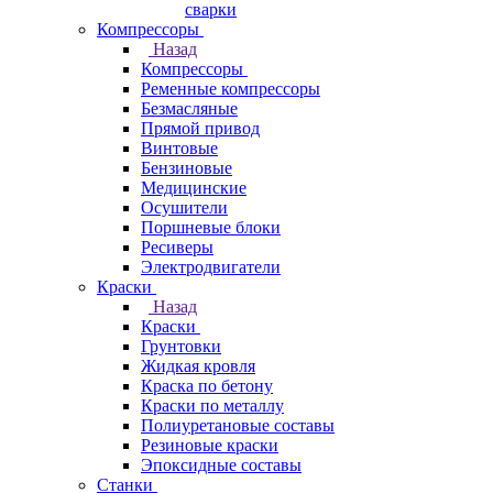
сварки
Компрессоры
Назад
Компрессоры
Ременные компрессоры
Безмасляные
Прямой привод
Винтовые
Бензиновые
Медицинские
Осушители
Поршневые блоки
Ресиверы
Электродвигатели
Краски
Назад
Краски
Грунтовки
Жидкая кровля
Краска по бетону
Краски по металлу
Полиуретановые составы
Резиновые краски
Эпоксидные составы
Станки