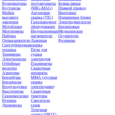
Культиваторы
полуавтоматы
Безмасляные
Кусторезы
(MIG-MAG)
Прямой привод
Мойки
Аргоновая
Винтовые
высокого
сварка (TIG)
Поршневые блоки
давления
Газосварочное
Электродвигатели
Мотоблоки
оборудование
Бензиновые
Мотопомпы
Индукционные
Медицинские
Наборы
нагреватели
Осушители
Опрыскиватели
Лазерная
Ресиверы
Снегоуборочная
сварка
техника
Печи для
Триммеры
сушки
Электропилы
электродов
Отбойные
Плазморезы
молотки
Сварочные
Аэраторы
аппараты
Бензобуры
ММА (дуговая
Бензопилы
сварка
Воздуходувки
электродами)
Высоторезы
Сварочные
Газонокосилки
тракторы
Резчики
Смесители
Дровоколы
газов
Точечная
сварка (SPOT)