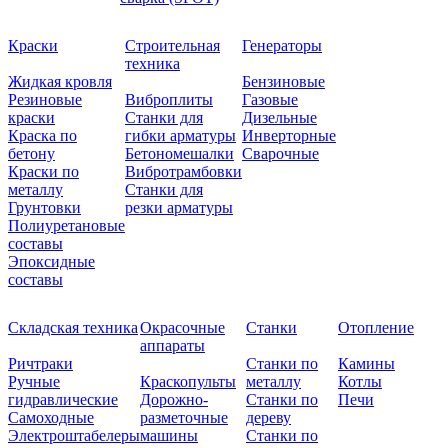
Краски
Строительная
Генераторы
техника
Жидкая кровля
Бензиновые
Резиновые
Виброплиты
Газовые
краски
Станки для
Дизельные
Краска по
гибки арматуры
Инверторные
бетону
Бетономешалки
Сварочные
Краски по
Вибротрамбовки
металлу
Станки для
Грунтовки
резки арматуры
Полиуретановые
составы
Эпоксидные
составы
Складская техника
Окрасочные
Станки
Отопление
аппараты
Ричтраки
Станки по
Камины
Ручные
Краскопульты
металлу
Котлы
гидравлические
Дорожно-
Станки по
Печи
Самоходные
разметочные
дереву
Электроштабелеры
машины
Станки по