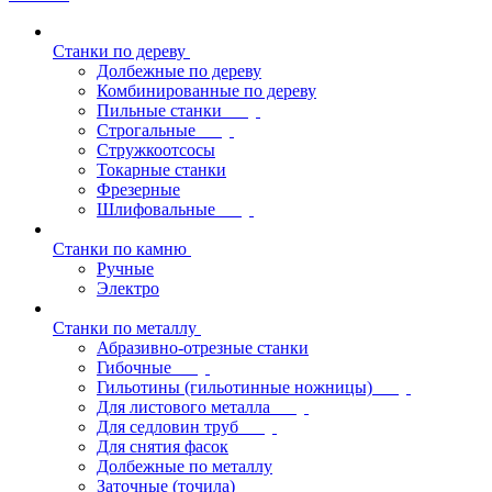
Станки по дереву
Долбежные по дереву
Комбинированные по дереву
Пильные станки
Строгальные
Стружкоотсосы
Токарные станки
Фрезерные
Шлифовальные
Станки по камню
Ручные
Электро
Станки по металлу
Абразивно-отрезные станки
Гибочные
Гильотины (гильотинные ножницы)
Для листового металла
Для седловин труб
Для снятия фасок
Долбежные по металлу
Заточные (точила)