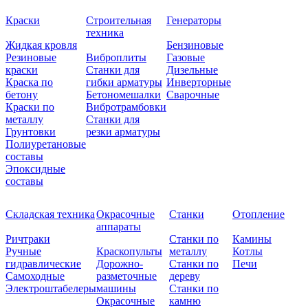
Краски
Строительная
Генераторы
техника
Жидкая кровля
Бензиновые
Резиновые
Виброплиты
Газовые
краски
Станки для
Дизельные
Краска по
гибки арматуры
Инверторные
бетону
Бетономешалки
Сварочные
Краски по
Вибротрамбовки
металлу
Станки для
Грунтовки
резки арматуры
Полиуретановые
составы
Эпоксидные
составы
Складская техника
Окрасочные
Станки
Отопление
аппараты
Ричтраки
Станки по
Камины
Ручные
Краскопульты
металлу
Котлы
гидравлические
Дорожно-
Станки по
Печи
Самоходные
разметочные
дереву
Электроштабелеры
машины
Станки по
Окрасочные
камню