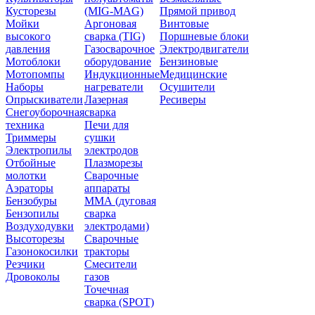
Кусторезы
(MIG-MAG)
Прямой привод
Мойки
Аргоновая
Винтовые
высокого
сварка (TIG)
Поршневые блоки
давления
Газосварочное
Электродвигатели
Мотоблоки
оборудование
Бензиновые
Мотопомпы
Индукционные
Медицинские
Наборы
нагреватели
Осушители
Опрыскиватели
Лазерная
Ресиверы
Снегоуборочная
сварка
техника
Печи для
Триммеры
сушки
Электропилы
электродов
Отбойные
Плазморезы
молотки
Сварочные
Аэраторы
аппараты
Бензобуры
ММА (дуговая
Бензопилы
сварка
Воздуходувки
электродами)
Высоторезы
Сварочные
Газонокосилки
тракторы
Резчики
Смесители
Дровоколы
газов
Точечная
сварка (SPOT)