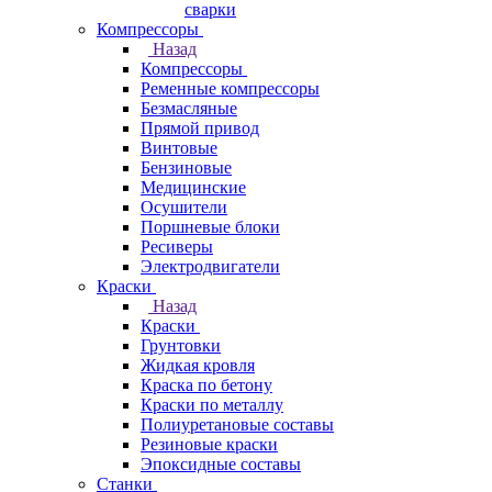
сварки
Компрессоры
Назад
Компрессоры
Ременные компрессоры
Безмасляные
Прямой привод
Винтовые
Бензиновые
Медицинские
Осушители
Поршневые блоки
Ресиверы
Электродвигатели
Краски
Назад
Краски
Грунтовки
Жидкая кровля
Краска по бетону
Краски по металлу
Полиуретановые составы
Резиновые краски
Эпоксидные составы
Станки