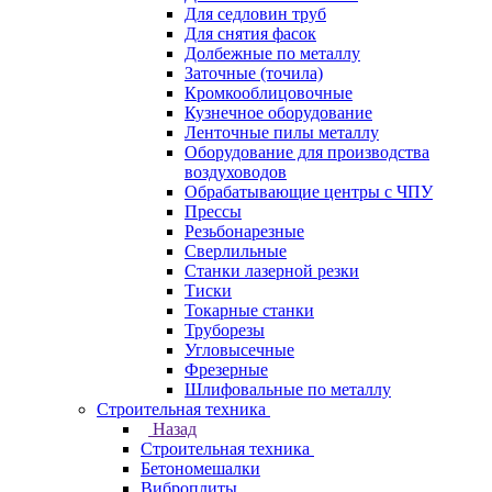
Для седловин труб
Для снятия фасок
Долбежные по металлу
Заточные (точила)
Кромкооблицовочные
Кузнечное оборудование
Ленточные пилы металлу
Оборудование для производства
воздуховодов
Обрабатывающие центры с ЧПУ
Прессы
Резьбонарезные
Сверлильные
Станки лазерной резки
Тиски
Токарные станки
Труборезы
Угловысечные
Фрезерные
Шлифовальные по металлу
Строительная техника
Назад
Строительная техника
Бетономешалки
Виброплиты