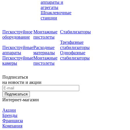
аппараты и
агрегаты
Шпаклевочные
станции
Пескоструйное
Монтажные
Стабилизаторы
оборудование
пистолеты
Трехфазные
Пескоструйные
Расходные
стабилизаторы
аппараты
материалы
Однофазные
Пескоструйные
Монтажные
стабилизаторы
камеры
пистолеты
Подписаться
на новости и акции
Подписаться
Интернет-магазин
Акции
Бренды
Франшиза
Компания