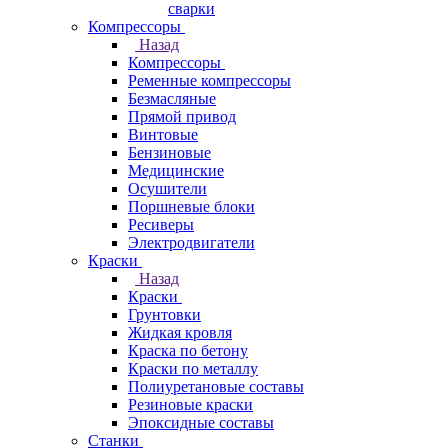
сварки
Компрессоры
Назад
Компрессоры
Ременные компрессоры
Безмасляные
Прямой привод
Винтовые
Бензиновые
Медицинские
Осушители
Поршневые блоки
Ресиверы
Электродвигатели
Краски
Назад
Краски
Грунтовки
Жидкая кровля
Краска по бетону
Краски по металлу
Полиуретановые составы
Резиновые краски
Эпоксидные составы
Станки