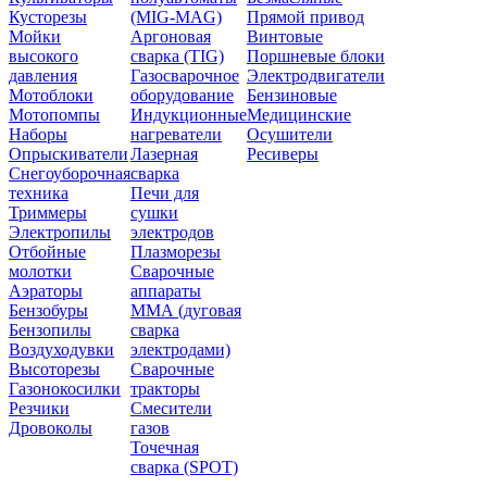
Кусторезы
(MIG-MAG)
Прямой привод
Мойки
Аргоновая
Винтовые
высокого
сварка (TIG)
Поршневые блоки
давления
Газосварочное
Электродвигатели
Мотоблоки
оборудование
Бензиновые
Мотопомпы
Индукционные
Медицинские
Наборы
нагреватели
Осушители
Опрыскиватели
Лазерная
Ресиверы
Снегоуборочная
сварка
техника
Печи для
Триммеры
сушки
Электропилы
электродов
Отбойные
Плазморезы
молотки
Сварочные
Аэраторы
аппараты
Бензобуры
ММА (дуговая
Бензопилы
сварка
Воздуходувки
электродами)
Высоторезы
Сварочные
Газонокосилки
тракторы
Резчики
Смесители
Дровоколы
газов
Точечная
сварка (SPOT)