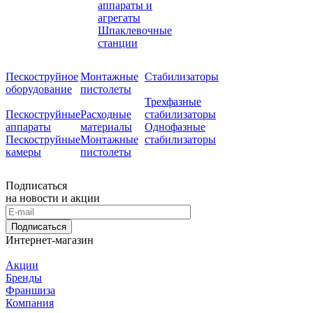
аппараты и
агрегаты
Шпаклевочные
станции
Пескоструйное
Монтажные
Стабилизаторы
оборудование
пистолеты
Трехфазные
Пескоструйные
Расходные
стабилизаторы
аппараты
материалы
Однофазные
Пескоструйные
Монтажные
стабилизаторы
камеры
пистолеты
Подписаться
на новости и акции
Подписаться
Интернет-магазин
Акции
Бренды
Франшиза
Компания