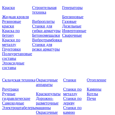
Краски
Строительная
Генераторы
техника
Жидкая кровля
Бензиновые
Резиновые
Виброплиты
Газовые
краски
Станки для
Дизельные
Краска по
гибки арматуры
Инверторные
бетону
Бетономешалки
Сварочные
Краски по
Вибротрамбовки
металлу
Станки для
Грунтовки
резки арматуры
Полиуретановые
составы
Эпоксидные
составы
Складская техника
Окрасочные
Станки
Отопление
аппараты
Ричтраки
Станки по
Камины
Ручные
Краскопульты
металлу
Котлы
гидравлические
Дорожно-
Станки по
Печи
Самоходные
разметочные
дереву
Электроштабелеры
машины
Станки по
Окрасочные
камню