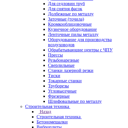
Для седловин труб
Для снятия фасок
Долбежные по металлу
Заточные (точила)
Кромкооблицовочные
Кузнечное оборудование
Ленточные пилы металлу
Оборудование для производства
воздуховодов
Обрабатывающие центры с ЧПУ
Прессы
Резьбонарезные
Сверлильные
Станки лазерной резки
Тиски
Токарные станки
Труборезы
Угловысечные
Фрезерные
Шлифовальные по металлу
Строительная техника
Назад
Строительная техника
Бетономешалки
Виброплиты