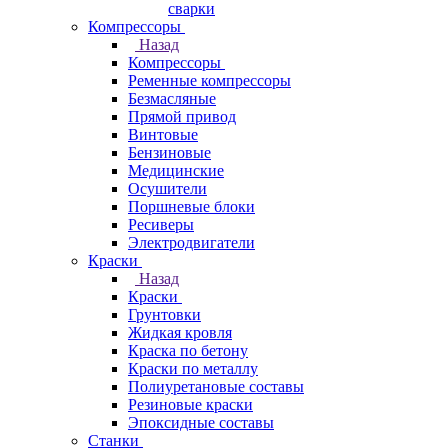
сварки
Компрессоры
Назад
Компрессоры
Ременные компрессоры
Безмасляные
Прямой привод
Винтовые
Бензиновые
Медицинские
Осушители
Поршневые блоки
Ресиверы
Электродвигатели
Краски
Назад
Краски
Грунтовки
Жидкая кровля
Краска по бетону
Краски по металлу
Полиуретановые составы
Резиновые краски
Эпоксидные составы
Станки