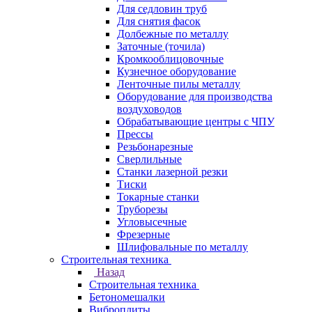
Для седловин труб
Для снятия фасок
Долбежные по металлу
Заточные (точила)
Кромкооблицовочные
Кузнечное оборудование
Ленточные пилы металлу
Оборудование для производства
воздуховодов
Обрабатывающие центры с ЧПУ
Прессы
Резьбонарезные
Сверлильные
Станки лазерной резки
Тиски
Токарные станки
Труборезы
Угловысечные
Фрезерные
Шлифовальные по металлу
Строительная техника
Назад
Строительная техника
Бетономешалки
Виброплиты