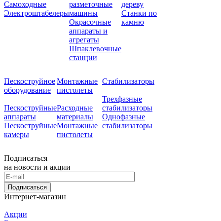
Самоходные
разметочные
дереву
Электроштабелеры
машины
Станки по
Окрасочные
камню
аппараты и
агрегаты
Шпаклевочные
станции
Пескоструйное
Монтажные
Стабилизаторы
оборудование
пистолеты
Трехфазные
Пескоструйные
Расходные
стабилизаторы
аппараты
материалы
Однофазные
Пескоструйные
Монтажные
стабилизаторы
камеры
пистолеты
Подписаться
на новости и акции
Подписаться
Интернет-магазин
Акции