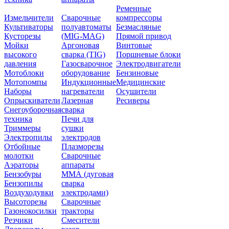
Ременные
Измельчители
Сварочные
компрессоры
Культиваторы
полуавтоматы
Безмасляные
Кусторезы
(MIG-MAG)
Прямой привод
Мойки
Аргоновая
Винтовые
высокого
сварка (TIG)
Поршневые блоки
давления
Газосварочное
Электродвигатели
Мотоблоки
оборудование
Бензиновые
Мотопомпы
Индукционные
Медицинские
Наборы
нагреватели
Осушители
Опрыскиватели
Лазерная
Ресиверы
Снегоуборочная
сварка
техника
Печи для
Триммеры
сушки
Электропилы
электродов
Отбойные
Плазморезы
молотки
Сварочные
Аэраторы
аппараты
Бензобуры
ММА (дуговая
Бензопилы
сварка
Воздуходувки
электродами)
Высоторезы
Сварочные
Газонокосилки
тракторы
Резчики
Смесители