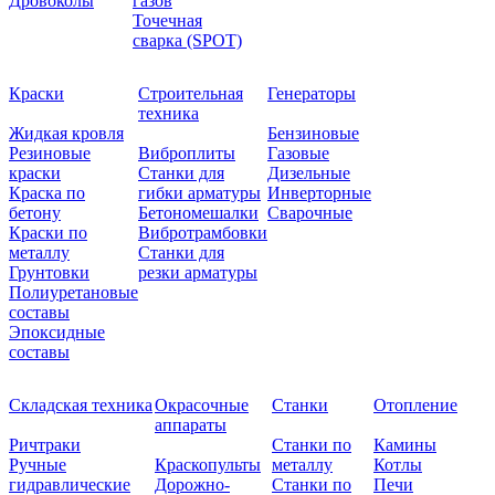
Дровоколы
газов
Точечная
сварка (SPOT)
Краски
Строительная
Генераторы
техника
Жидкая кровля
Бензиновые
Резиновые
Виброплиты
Газовые
краски
Станки для
Дизельные
Краска по
гибки арматуры
Инверторные
бетону
Бетономешалки
Сварочные
Краски по
Вибротрамбовки
металлу
Станки для
Грунтовки
резки арматуры
Полиуретановые
составы
Эпоксидные
составы
Складская техника
Окрасочные
Станки
Отопление
аппараты
Ричтраки
Станки по
Камины
Ручные
Краскопульты
металлу
Котлы
гидравлические
Дорожно-
Станки по
Печи