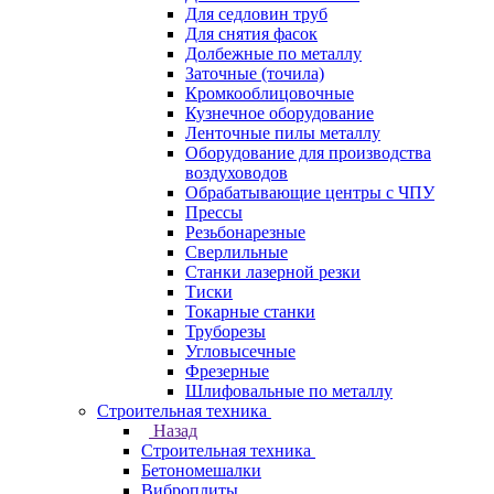
Для седловин труб
Для снятия фасок
Долбежные по металлу
Заточные (точила)
Кромкооблицовочные
Кузнечное оборудование
Ленточные пилы металлу
Оборудование для производства
воздуховодов
Обрабатывающие центры с ЧПУ
Прессы
Резьбонарезные
Сверлильные
Станки лазерной резки
Тиски
Токарные станки
Труборезы
Угловысечные
Фрезерные
Шлифовальные по металлу
Строительная техника
Назад
Строительная техника
Бетономешалки
Виброплиты