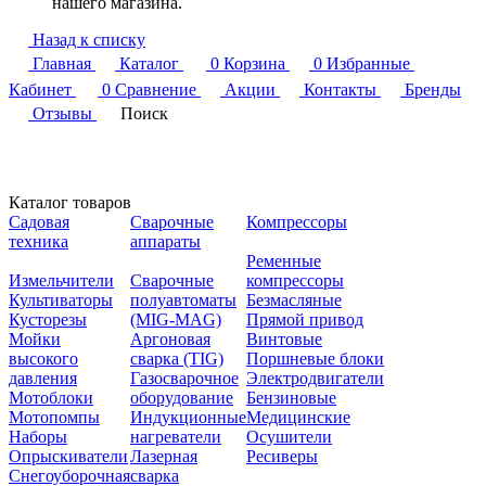
нашего магазина.
Назад к списку
Главная
Каталог
0
Корзина
0
Избранные
Кабинет
0
Сравнение
Акции
Контакты
Бренды
Отзывы
Поиск
Каталог товаров
Садовая
Сварочные
Компрессоры
техника
аппараты
Ременные
Измельчители
Сварочные
компрессоры
Культиваторы
полуавтоматы
Безмасляные
Кусторезы
(MIG-MAG)
Прямой привод
Мойки
Аргоновая
Винтовые
высокого
сварка (TIG)
Поршневые блоки
давления
Газосварочное
Электродвигатели
Мотоблоки
оборудование
Бензиновые
Мотопомпы
Индукционные
Медицинские
Наборы
нагреватели
Осушители
Опрыскиватели
Лазерная
Ресиверы
Снегоуборочная
сварка