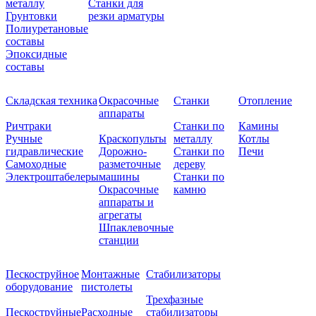
металлу
Станки для
Грунтовки
резки арматуры
Полиуретановые
составы
Эпоксидные
составы
Складская техника
Окрасочные
Станки
Отопление
аппараты
Ричтраки
Станки по
Камины
Ручные
Краскопульты
металлу
Котлы
гидравлические
Дорожно-
Станки по
Печи
Самоходные
разметочные
дереву
Электроштабелеры
машины
Станки по
Окрасочные
камню
аппараты и
агрегаты
Шпаклевочные
станции
Пескоструйное
Монтажные
Стабилизаторы
оборудование
пистолеты
Трехфазные
Пескоструйные
Расходные
стабилизаторы