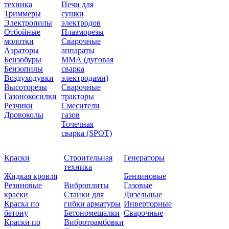
техника
Печи для
Триммеры
сушки
Электропилы
электродов
Отбойные
Плазморезы
молотки
Сварочные
Аэраторы
аппараты
Бензобуры
ММА (дуговая
Бензопилы
сварка
Воздуходувки
электродами)
Высоторезы
Сварочные
Газонокосилки
тракторы
Резчики
Смесители
Дровоколы
газов
Точечная
сварка (SPOT)
Краски
Строительная
Генераторы
техника
Жидкая кровля
Бензиновые
Резиновые
Виброплиты
Газовые
краски
Станки для
Дизельные
Краска по
гибки арматуры
Инверторные
бетону
Бетономешалки
Сварочные
Краски по
Вибротрамбовки