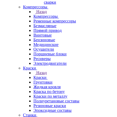
сварки
Компрессоры
Назад
Компрессоры
Ременные компрессоры
Безмасляные
Прямой привод
Винтовые
Бензиновые
Медицинские
Осушители
Поршневые блоки
Ресиверы
Электродвигатели
Краски
Назад
Краски
Грунтовки
Жидкая кровля
Краска по бетону
Краски по металлу
Полиуретановые составы
Резиновые краски
Эпоксидные составы
Станки