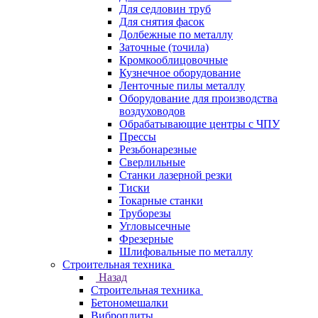
Для седловин труб
Для снятия фасок
Долбежные по металлу
Заточные (точила)
Кромкооблицовочные
Кузнечное оборудование
Ленточные пилы металлу
Оборудование для производства
воздуховодов
Обрабатывающие центры с ЧПУ
Прессы
Резьбонарезные
Сверлильные
Станки лазерной резки
Тиски
Токарные станки
Труборезы
Угловысечные
Фрезерные
Шлифовальные по металлу
Строительная техника
Назад
Строительная техника
Бетономешалки
Виброплиты