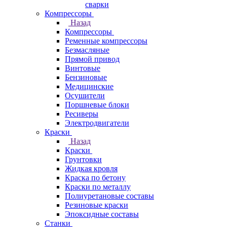
сварки
Компрессоры
Назад
Компрессоры
Ременные компрессоры
Безмасляные
Прямой привод
Винтовые
Бензиновые
Медицинские
Осушители
Поршневые блоки
Ресиверы
Электродвигатели
Краски
Назад
Краски
Грунтовки
Жидкая кровля
Краска по бетону
Краски по металлу
Полиуретановые составы
Резиновые краски
Эпоксидные составы
Станки