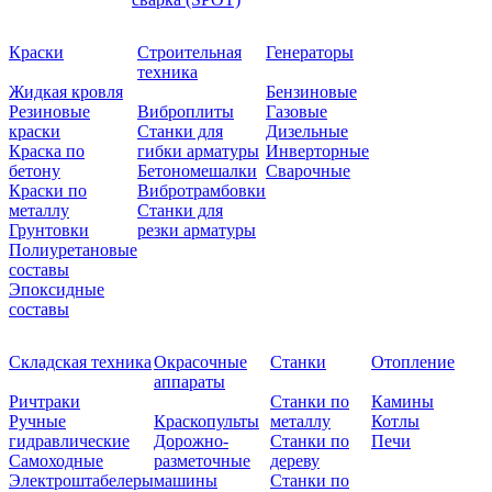
Краски
Строительная
Генераторы
техника
Жидкая кровля
Бензиновые
Резиновые
Виброплиты
Газовые
краски
Станки для
Дизельные
Краска по
гибки арматуры
Инверторные
бетону
Бетономешалки
Сварочные
Краски по
Вибротрамбовки
металлу
Станки для
Грунтовки
резки арматуры
Полиуретановые
составы
Эпоксидные
составы
Складская техника
Окрасочные
Станки
Отопление
аппараты
Ричтраки
Станки по
Камины
Ручные
Краскопульты
металлу
Котлы
гидравлические
Дорожно-
Станки по
Печи
Самоходные
разметочные
дереву
Электроштабелеры
машины
Станки по