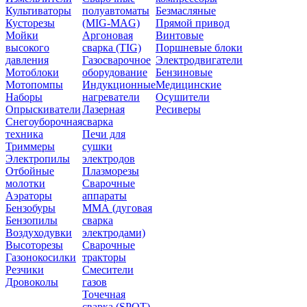
Культиваторы
полуавтоматы
Безмасляные
Кусторезы
(MIG-MAG)
Прямой привод
Мойки
Аргоновая
Винтовые
высокого
сварка (TIG)
Поршневые блоки
давления
Газосварочное
Электродвигатели
Мотоблоки
оборудование
Бензиновые
Мотопомпы
Индукционные
Медицинские
Наборы
нагреватели
Осушители
Опрыскиватели
Лазерная
Ресиверы
Снегоуборочная
сварка
техника
Печи для
Триммеры
сушки
Электропилы
электродов
Отбойные
Плазморезы
молотки
Сварочные
Аэраторы
аппараты
Бензобуры
ММА (дуговая
Бензопилы
сварка
Воздуходувки
электродами)
Высоторезы
Сварочные
Газонокосилки
тракторы
Резчики
Смесители
Дровоколы
газов
Точечная
сварка (SPOT)