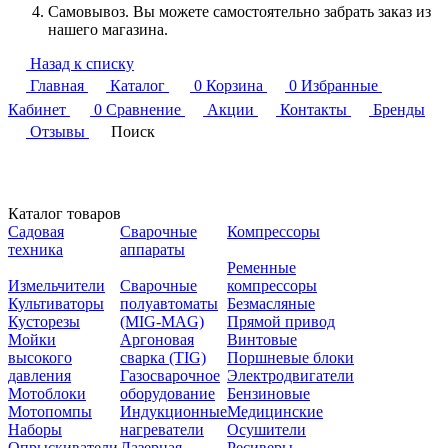
Самовывоз. Вы можете самостоятельно забрать заказ из
нашего магазина.
Назад к списку
Главная
Каталог
0
Корзина
0
Избранные
Кабинет
0
Сравнение
Акции
Контакты
Бренды
Отзывы
Поиск
Каталог товаров
Садовая
Сварочные
Компрессоры
техника
аппараты
Ременные
Измельчители
Сварочные
компрессоры
Культиваторы
полуавтоматы
Безмасляные
Кусторезы
(MIG-MAG)
Прямой привод
Мойки
Аргоновая
Винтовые
высокого
сварка (TIG)
Поршневые блоки
давления
Газосварочное
Электродвигатели
Мотоблоки
оборудование
Бензиновые
Мотопомпы
Индукционные
Медицинские
Наборы
нагреватели
Осушители
Опрыскиватели
Лазерная
Ресиверы