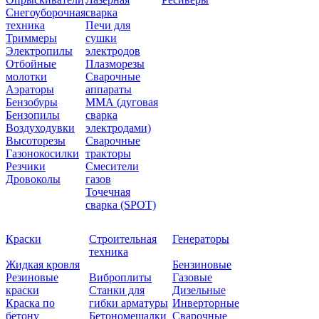
Снегоуборочная
сварка
техника
Печи для
Триммеры
сушки
Электропилы
электродов
Отбойные
Плазморезы
молотки
Сварочные
Аэраторы
аппараты
Бензобуры
ММА (дуговая
Бензопилы
сварка
Воздуходувки
электродами)
Высоторезы
Сварочные
Газонокосилки
тракторы
Резчики
Смесители
Дровоколы
газов
Точечная
сварка (SPOT)
Краски
Строительная
Генераторы
техника
Жидкая кровля
Бензиновые
Резиновые
Виброплиты
Газовые
краски
Станки для
Дизельные
Краска по
гибки арматуры
Инверторные
бетону
Бетономешалки
Сварочные