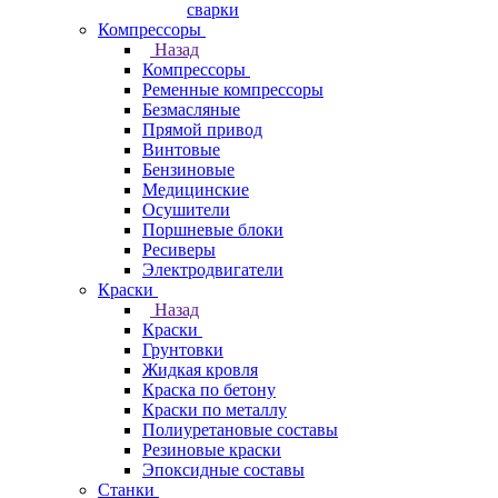
сварки
Компрессоры
Назад
Компрессоры
Ременные компрессоры
Безмасляные
Прямой привод
Винтовые
Бензиновые
Медицинские
Осушители
Поршневые блоки
Ресиверы
Электродвигатели
Краски
Назад
Краски
Грунтовки
Жидкая кровля
Краска по бетону
Краски по металлу
Полиуретановые составы
Резиновые краски
Эпоксидные составы
Станки