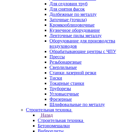
Для седловин труб
Для снятия фасок
Долбежные по металлу
Заточные (точила)
Кромкооблицовочные
Кузнечное оборудование
Ленточные пилы металлу
Оборудование для производства
воздуховодов
Обрабатывающие центры с ЧПУ
Прессы
Резьбонарезные
Сверлильные
Станки лазерной резки
Тиски
Токарные станки
Труборезы
Угловысечные
Фрезерные
Шлифовальные по металлу
Строительная техника
Назад
Строительная техника
Бетономешалки
Виброплиты