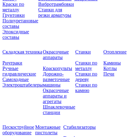
Краски по
Вибротрамбовки
металлу
Станки для
Грунтовки
резки арматуры
Полиуретановые
составы
Эпоксидные
составы
Складская техника
Окрасочные
Станки
Отопление
аппараты
Ричтраки
Станки по
Камины
Ручные
Краскопульты
металлу
Котлы
гидравлические
Дорожно-
Станки по
Печи
Самоходные
разметочные
дереву
Электроштабелеры
машины
Станки по
Окрасочные
камню
аппараты и
агрегаты
Шпаклевочные
станции
Пескоструйное
Монтажные
Стабилизаторы
оборудование
пистолеты