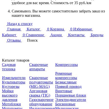
удобное для вас время. Стоимость от 35 руб./км
Самовывоз. Вы можете самостоятельно забрать заказ из
нашего магазина.
Назад к списку
Главная
Каталог
0
Корзина
0
Избранные
Кабинет
0
Сравнение
Акции
Контакты
Бренды
Отзывы
Поиск
Каталог товаров
Садовая
Сварочные
Компрессоры
техника
аппараты
Ременные
Измельчители
Сварочные
компрессоры
Культиваторы
полуавтоматы
Безмасляные
Кусторезы
(MIG-MAG)
Прямой привод
Мойки
Аргоновая
Винтовые
высокого
сварка (TIG)
Поршневые блоки
давления
Газосварочное
Электродвигатели
Мотоблоки
оборудование
Бензиновые
Мотопомпы
Индукционные
Медицинские