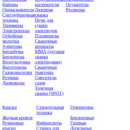
Наборы
нагреватели
Осушители
Опрыскиватели
Лазерная
Ресиверы
Снегоуборочная
сварка
техника
Печи для
Триммеры
сушки
Электропилы
электродов
Отбойные
Плазморезы
молотки
Сварочные
Аэраторы
аппараты
Бензобуры
ММА (дуговая
Бензопилы
сварка
Воздуходувки
электродами)
Высоторезы
Сварочные
Газонокосилки
тракторы
Резчики
Смесители
Дровоколы
газов
Точечная
сварка (SPOT)
Краски
Строительная
Генераторы
техника
Жидкая кровля
Бензиновые
Резиновые
Виброплиты
Газовые
краски
Станки для
Дизельные