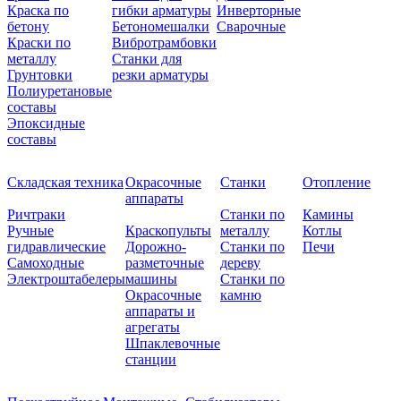
Краска по
гибки арматуры
Инверторные
бетону
Бетономешалки
Сварочные
Краски по
Вибротрамбовки
металлу
Станки для
Грунтовки
резки арматуры
Полиуретановые
составы
Эпоксидные
составы
Складская техника
Окрасочные
Станки
Отопление
аппараты
Ричтраки
Станки по
Камины
Ручные
Краскопульты
металлу
Котлы
гидравлические
Дорожно-
Станки по
Печи
Самоходные
разметочные
дереву
Электроштабелеры
машины
Станки по
Окрасочные
камню
аппараты и
агрегаты
Шпаклевочные
станции