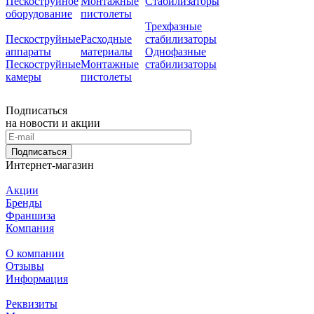
Пескоструйное
Монтажные
Стабилизаторы
оборудование
пистолеты
Трехфазные
Пескоструйные
Расходные
стабилизаторы
аппараты
материалы
Однофазные
Пескоструйные
Монтажные
стабилизаторы
камеры
пистолеты
Подписаться
на новости и акции
Подписаться
Интернет-магазин
Акции
Бренды
Франшиза
Компания
О компании
Отзывы
Информация
Реквизиты