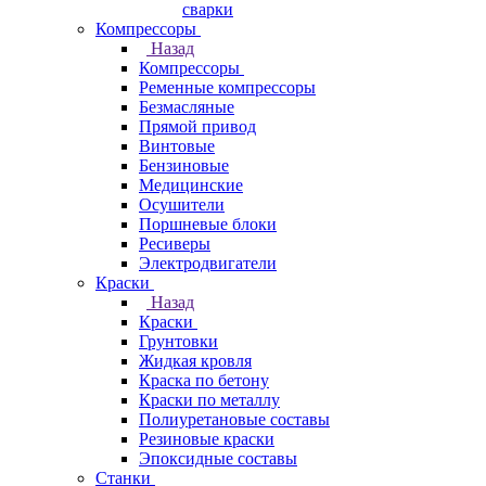
сварки
Компрессоры
Назад
Компрессоры
Ременные компрессоры
Безмасляные
Прямой привод
Винтовые
Бензиновые
Медицинские
Осушители
Поршневые блоки
Ресиверы
Электродвигатели
Краски
Назад
Краски
Грунтовки
Жидкая кровля
Краска по бетону
Краски по металлу
Полиуретановые составы
Резиновые краски
Эпоксидные составы
Станки