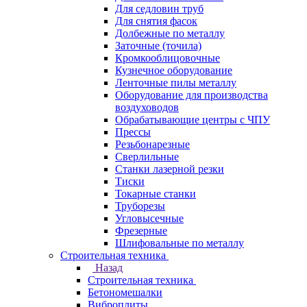
Для седловин труб
Для снятия фасок
Долбежные по металлу
Заточные (точила)
Кромкооблицовочные
Кузнечное оборудование
Ленточные пилы металлу
Оборудование для производства
воздуховодов
Обрабатывающие центры с ЧПУ
Прессы
Резьбонарезные
Сверлильные
Станки лазерной резки
Тиски
Токарные станки
Труборезы
Угловысечные
Фрезерные
Шлифовальные по металлу
Строительная техника
Назад
Строительная техника
Бетономешалки
Виброплиты