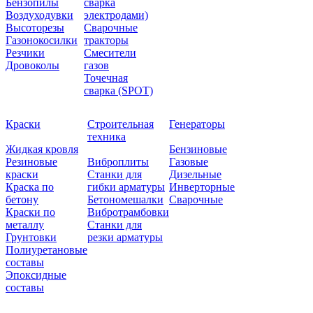
Бензопилы
сварка
Воздуходувки
электродами)
Высоторезы
Сварочные
Газонокосилки
тракторы
Резчики
Смесители
Дровоколы
газов
Точечная
сварка (SPOT)
Краски
Строительная
Генераторы
техника
Жидкая кровля
Бензиновые
Резиновые
Виброплиты
Газовые
краски
Станки для
Дизельные
Краска по
гибки арматуры
Инверторные
бетону
Бетономешалки
Сварочные
Краски по
Вибротрамбовки
металлу
Станки для
Грунтовки
резки арматуры
Полиуретановые
составы
Эпоксидные
составы