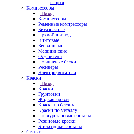
сварки
Компрессоры
Назад
Компрессоры
Ременные компрессоры
Безмасляные
Прямой привод
Винтовые
Бензиновые
Медицинские
Осушители
Поршневые блоки
Ресиверы
Электродвигатели
Краски
Назад
Краски
Грунтовки
Жидкая кровля
Краска по бетону
Краски по металлу
Полиуретановые составы
Резиновые краски
Эпоксидные составы
Станки