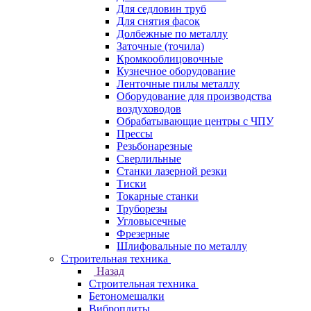
Для седловин труб
Для снятия фасок
Долбежные по металлу
Заточные (точила)
Кромкооблицовочные
Кузнечное оборудование
Ленточные пилы металлу
Оборудование для производства
воздуховодов
Обрабатывающие центры с ЧПУ
Прессы
Резьбонарезные
Сверлильные
Станки лазерной резки
Тиски
Токарные станки
Труборезы
Угловысечные
Фрезерные
Шлифовальные по металлу
Строительная техника
Назад
Строительная техника
Бетономешалки
Виброплиты