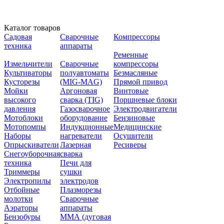
Каталог товаров
Садовая
Сварочные
Компрессоры
техника
аппараты
Ременные
Измельчители
Сварочные
компрессоры
Культиваторы
полуавтоматы
Безмасляные
Кусторезы
(MIG-MAG)
Прямой привод
Мойки
Аргоновая
Винтовые
высокого
сварка (TIG)
Поршневые блоки
давления
Газосварочное
Электродвигатели
Мотоблоки
оборудование
Бензиновые
Мотопомпы
Индукционные
Медицинские
Наборы
нагреватели
Осушители
Опрыскиватели
Лазерная
Ресиверы
Снегоуборочная
сварка
техника
Печи для
Триммеры
сушки
Электропилы
электродов
Отбойные
Плазморезы
молотки
Сварочные
Аэраторы
аппараты
Бензобуры
ММА (дуговая