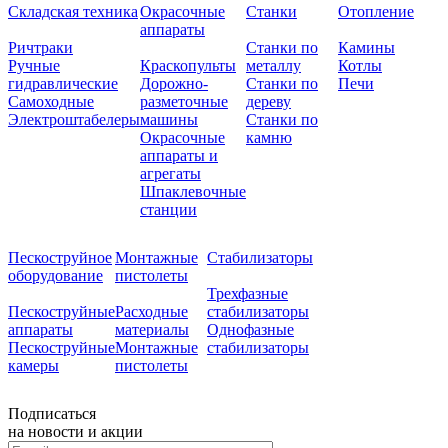
Складская техника
Окрасочные
Станки
Отопление
аппараты
Ричтраки
Станки по
Камины
Ручные
Краскопульты
металлу
Котлы
гидравлические
Дорожно-
Станки по
Печи
Самоходные
разметочные
дереву
Электроштабелеры
машины
Станки по
Окрасочные
камню
аппараты и
агрегаты
Шпаклевочные
станции
Пескоструйное
Монтажные
Стабилизаторы
оборудование
пистолеты
Трехфазные
Пескоструйные
Расходные
стабилизаторы
аппараты
материалы
Однофазные
Пескоструйные
Монтажные
стабилизаторы
камеры
пистолеты
Подписаться
на новости и акции