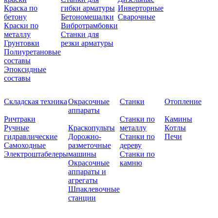
Краска по
гибки арматуры
Инверторные
бетону
Бетономешалки
Сварочные
Краски по
Вибротрамбовки
металлу
Станки для
Грунтовки
резки арматуры
Полиуретановые
составы
Эпоксидные
составы
Складская техника
Окрасочные
Станки
Отопление
аппараты
Ричтраки
Станки по
Камины
Ручные
Краскопульты
металлу
Котлы
гидравлические
Дорожно-
Станки по
Печи
Самоходные
разметочные
дереву
Электроштабелеры
машины
Станки по
Окрасочные
камню
аппараты и
агрегаты
Шпаклевочные
станции