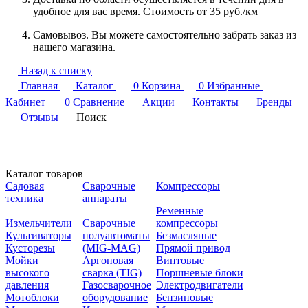
удобное для вас время. Стоимость от 35 руб./км
Самовывоз. Вы можете самостоятельно забрать заказ из
нашего магазина.
Назад к списку
Главная
Каталог
0
Корзина
0
Избранные
Кабинет
0
Сравнение
Акции
Контакты
Бренды
Отзывы
Поиск
Каталог товаров
Садовая
Сварочные
Компрессоры
техника
аппараты
Ременные
Измельчители
Сварочные
компрессоры
Культиваторы
полуавтоматы
Безмасляные
Кусторезы
(MIG-MAG)
Прямой привод
Мойки
Аргоновая
Винтовые
высокого
сварка (TIG)
Поршневые блоки
давления
Газосварочное
Электродвигатели
Мотоблоки
оборудование
Бензиновые