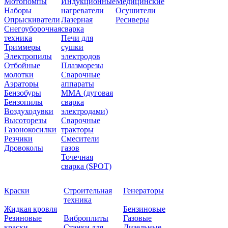
Мотопомпы
Индукционные
Медицинские
Наборы
нагреватели
Осушители
Опрыскиватели
Лазерная
Ресиверы
Снегоуборочная
сварка
техника
Печи для
Триммеры
сушки
Электропилы
электродов
Отбойные
Плазморезы
молотки
Сварочные
Аэраторы
аппараты
Бензобуры
ММА (дуговая
Бензопилы
сварка
Воздуходувки
электродами)
Высоторезы
Сварочные
Газонокосилки
тракторы
Резчики
Смесители
Дровоколы
газов
Точечная
сварка (SPOT)
Краски
Строительная
Генераторы
техника
Жидкая кровля
Бензиновые
Резиновые
Виброплиты
Газовые
краски
Станки для
Дизельные