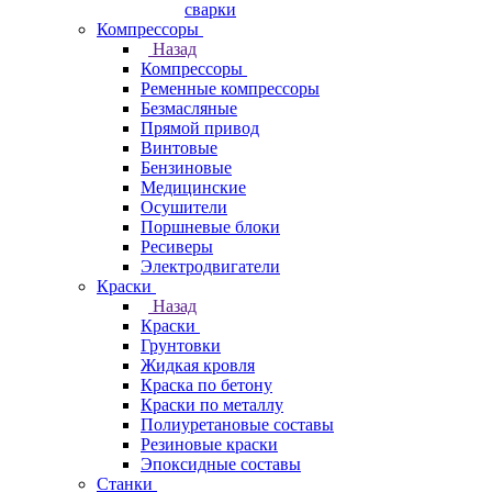
сварки
Компрессоры
Назад
Компрессоры
Ременные компрессоры
Безмасляные
Прямой привод
Винтовые
Бензиновые
Медицинские
Осушители
Поршневые блоки
Ресиверы
Электродвигатели
Краски
Назад
Краски
Грунтовки
Жидкая кровля
Краска по бетону
Краски по металлу
Полиуретановые составы
Резиновые краски
Эпоксидные составы
Станки