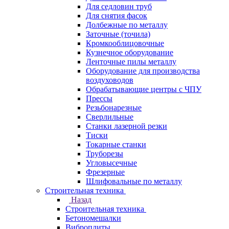
Для седловин труб
Для снятия фасок
Долбежные по металлу
Заточные (точила)
Кромкооблицовочные
Кузнечное оборудование
Ленточные пилы металлу
Оборудование для производства
воздуховодов
Обрабатывающие центры с ЧПУ
Прессы
Резьбонарезные
Сверлильные
Станки лазерной резки
Тиски
Токарные станки
Труборезы
Угловысечные
Фрезерные
Шлифовальные по металлу
Строительная техника
Назад
Строительная техника
Бетономешалки
Виброплиты