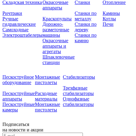
Складская техника
Окрасочные
Станки
Отопление
аппараты
Ричтраки
Станки по
Камины
Ручные
Краскопульты
металлу
Котлы
гидравлические
Дорожно-
Станки по
Печи
Самоходные
разметочные
дереву
Электроштабелеры
машины
Станки по
Окрасочные
камню
аппараты и
агрегаты
Шпаклевочные
станции
Пескоструйное
Монтажные
Стабилизаторы
оборудование
пистолеты
Трехфазные
Пескоструйные
Расходные
стабилизаторы
аппараты
материалы
Однофазные
Пескоструйные
Монтажные
стабилизаторы
камеры
пистолеты
Подписаться
на новости и акции