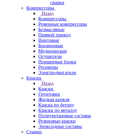
сварки
Компрессоры
Назад
Компрессоры
Ременные компрессоры
Безмасляные
Прямой привод
Винтовые
Бензиновые
Медицинские
Осушители
Поршневые блоки
Ресиверы
Электродвигатели
Краски
Назад
Краски
Грунтовки
Жидкая кровля
Краска по бетону
Краски по металлу
Полиуретановые составы
Резиновые краски
Эпоксидные составы
Станки