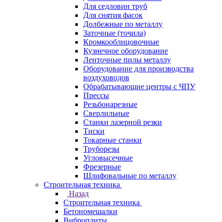
Для седловин труб
Для снятия фасок
Долбежные по металлу
Заточные (точила)
Кромкооблицовочные
Кузнечное оборудование
Ленточные пилы металлу
Оборудование для производства
воздуховодов
Обрабатывающие центры с ЧПУ
Прессы
Резьбонарезные
Сверлильные
Станки лазерной резки
Тиски
Токарные станки
Труборезы
Угловысечные
Фрезерные
Шлифовальные по металлу
Строительная техника
Назад
Строительная техника
Бетономешалки
Виброплиты