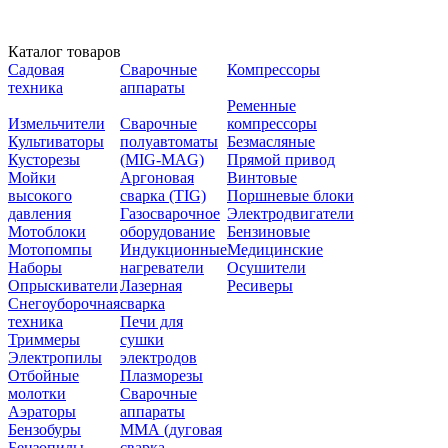
Каталог товаров
Садовая
Сварочные
Компрессоры
техника
аппараты
Ременные
Измельчители
Сварочные
компрессоры
Культиваторы
полуавтоматы
Безмасляные
Кусторезы
(MIG-MAG)
Прямой привод
Мойки
Аргоновая
Винтовые
высокого
сварка (TIG)
Поршневые блоки
давления
Газосварочное
Электродвигатели
Мотоблоки
оборудование
Бензиновые
Мотопомпы
Индукционные
Медицинские
Наборы
нагреватели
Осушители
Опрыскиватели
Лазерная
Ресиверы
Снегоуборочная
сварка
техника
Печи для
Триммеры
сушки
Электропилы
электродов
Отбойные
Плазморезы
молотки
Сварочные
Аэраторы
аппараты
Бензобуры
ММА (дуговая
Бензопилы
сварка