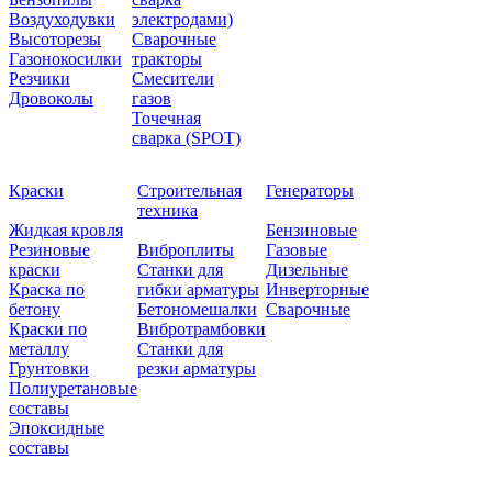
Воздуходувки
электродами)
Высоторезы
Сварочные
Газонокосилки
тракторы
Резчики
Смесители
Дровоколы
газов
Точечная
сварка (SPOT)
Краски
Строительная
Генераторы
техника
Жидкая кровля
Бензиновые
Резиновые
Виброплиты
Газовые
краски
Станки для
Дизельные
Краска по
гибки арматуры
Инверторные
бетону
Бетономешалки
Сварочные
Краски по
Вибротрамбовки
металлу
Станки для
Грунтовки
резки арматуры
Полиуретановые
составы
Эпоксидные
составы