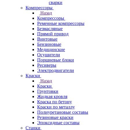
сварки
Компрессоры
Назад
Компрессоры
Ременные компрессоры
Безмасляные
Прямой привод
Винтовые
Бензиновые
Медицинские
Осушители
Поршневые блоки
Ресиверы
Электродвигатели
Краски
Назад
Краски
Грунтовки
Жидкая кровля
Краска по бетону
Краски по металлу
Полиуретановые составы
Резиновые краски
Эпоксидные составы
Станки