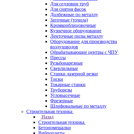
Для седловин труб
Для снятия фасок
Долбежные по металлу
Заточные (точила)
Кромкооблицовочные
Кузнечное оборудование
Ленточные пилы металлу
Оборудование для производства
воздуховодов
Обрабатывающие центры с ЧПУ
Прессы
Резьбонарезные
Сверлильные
Станки лазерной резки
Тиски
Токарные станки
Труборезы
Угловысечные
Фрезерные
Шлифовальные по металлу
Строительная техника
Назад
Строительная техника
Бетономешалки
Виброплиты