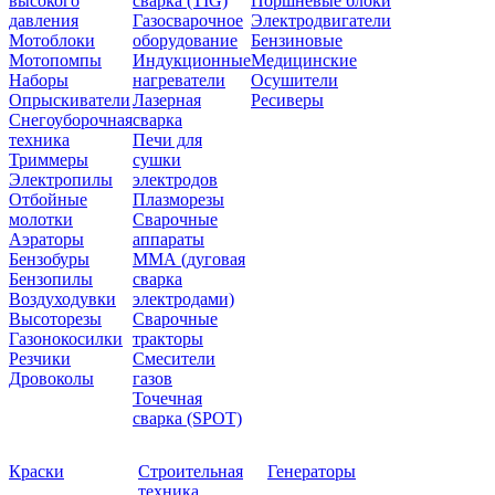
высокого
сварка (TIG)
Поршневые блоки
давления
Газосварочное
Электродвигатели
Мотоблоки
оборудование
Бензиновые
Мотопомпы
Индукционные
Медицинские
Наборы
нагреватели
Осушители
Опрыскиватели
Лазерная
Ресиверы
Снегоуборочная
сварка
техника
Печи для
Триммеры
сушки
Электропилы
электродов
Отбойные
Плазморезы
молотки
Сварочные
Аэраторы
аппараты
Бензобуры
ММА (дуговая
Бензопилы
сварка
Воздуходувки
электродами)
Высоторезы
Сварочные
Газонокосилки
тракторы
Резчики
Смесители
Дровоколы
газов
Точечная
сварка (SPOT)
Краски
Строительная
Генераторы
техника