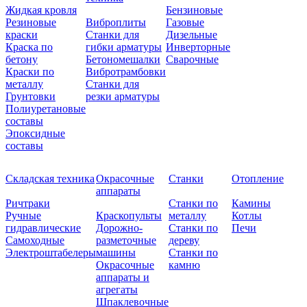
Жидкая кровля
Бензиновые
Резиновые
Виброплиты
Газовые
краски
Станки для
Дизельные
Краска по
гибки арматуры
Инверторные
бетону
Бетономешалки
Сварочные
Краски по
Вибротрамбовки
металлу
Станки для
Грунтовки
резки арматуры
Полиуретановые
составы
Эпоксидные
составы
Складская техника
Окрасочные
Станки
Отопление
аппараты
Ричтраки
Станки по
Камины
Ручные
Краскопульты
металлу
Котлы
гидравлические
Дорожно-
Станки по
Печи
Самоходные
разметочные
дереву
Электроштабелеры
машины
Станки по
Окрасочные
камню
аппараты и
агрегаты
Шпаклевочные