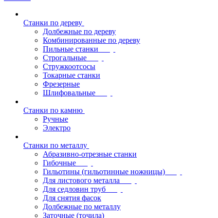
Станки по дереву
Долбежные по дереву
Комбинированные по дереву
Пильные станки
Строгальные
Стружкоотсосы
Токарные станки
Фрезерные
Шлифовальные
Станки по камню
Ручные
Электро
Станки по металлу
Абразивно-отрезные станки
Гибочные
Гильотины (гильотинные ножницы)
Для листового металла
Для седловин труб
Для снятия фасок
Долбежные по металлу
Заточные (точила)